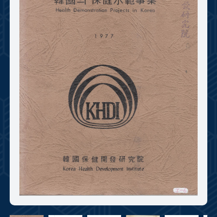
+1
성과 50선
숫자로 보는 50년
50
주년 광장
세계와 함께 한 KIHASA
VR 역사관