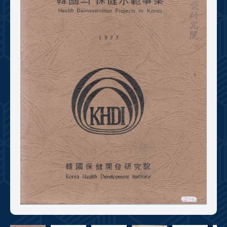
+1
성과 50선
숫자로 보는 50년
50
주년 광장
세계와 함께 한 KIHASA
VR 역사관