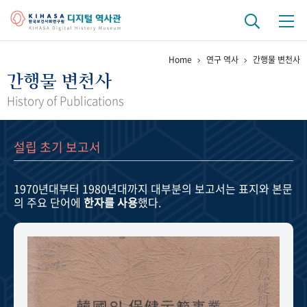
Home
연구 역사
간행물 변천사
기관 역사
간행물 변천사
걸어온 길
기관 변천사
역대 기관장
연구원 사람들
History of Publications
연구 역사
설립 초기 보고서
정책과 연구
키워드로 보는 연구 역사
연구자들
간행물 변천사
1970년대부터 1980년대까지
대부분의 보고서는 표지와 본문
의 주요 단어에
한자를 사용
했다.
기록물 아카이브
사진 아카이브
문서 기록물
행정박물
영상 기록물
+1
50
주년 기념