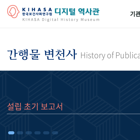
기관
걸어
기관
간행물 변천사
History of Public
역대
연구원
설립 초기 보고서