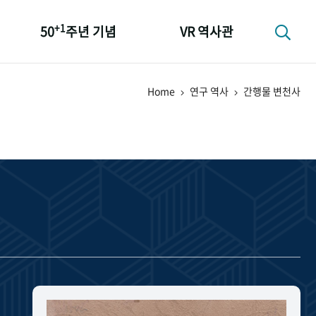
+1
50
주년 기념
VR 역사관
성과 50선
Home
연구 역사
간행물 변천사
숫자로 보는 50년
+1
50
주년 광장
세계와 함께 한 KIHASA