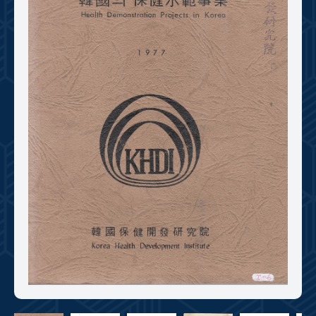
+1
성과 50선
숫자로 보는 50년
50
주년 광장
세계와 함께 한 KIHASA
VR 역사관