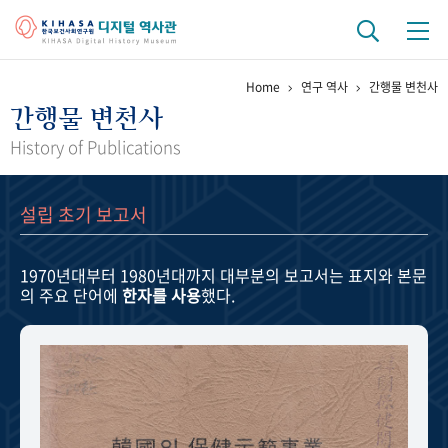
Home
연구 역사
간행물 변천사
기관 역사
간행물 변천사
걸어온 길
기관 변천사
역대 기관장
연구원 사람들
History of Publications
연구 역사
설립 초기 보고서
정책과 연구
키워드로 보는 연구 역사
연구자들
간행물 변천사
1970년대부터 1980년대까지
대부분의 보고서는 표지와 본문
의 주요 단어에
한자를 사용
했다.
기록물 아카이브
사진 아카이브
문서 기록물
행정박물
영상 기록물
+1
50
주년 기념