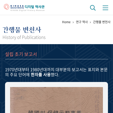
Home
연구 역사
간행물 변천사
기관 역사
간행물 변천사
걸어온 길
기관 변천사
역대 기관장
연구원 사람들
History of Publications
연구 역사
설립 초기 보고서
정책과 연구
키워드로 보는 연구 역사
연구자들
간행물 변천사
1970년대부터 1980년대까지
대부분의 보고서는 표지와 본문
의 주요 단어에
한자를 사용
했다.
기록물 아카이브
사진 아카이브
문서 기록물
행정박물
영상 기록물
+1
50
주년 기념