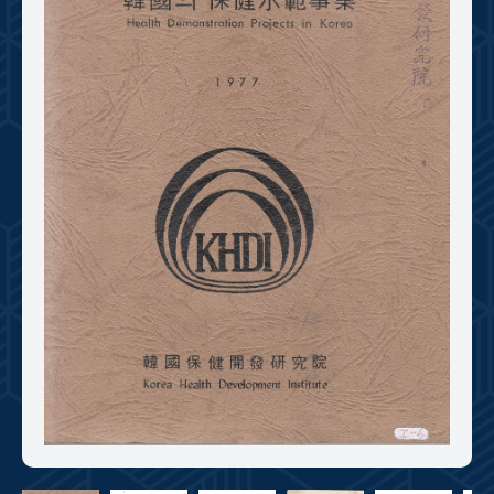
+1
성과 50선
숫자로 보는 50년
50
주년 광장
세계와 함께 한 KIHASA
VR 역사관