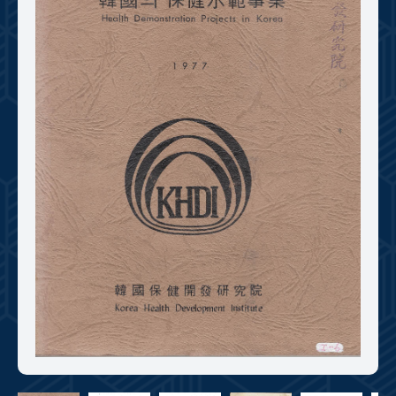
+1
성과 50선
숫자로 보는 50년
50
주년 광장
세계와 함께 한 KIHASA
VR 역사관