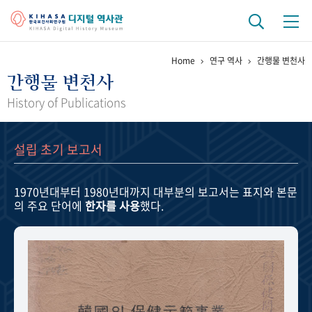
Home
연구 역사
간행물 변천사
기관 역사
간행물 변천사
걸어온 길
기관 변천사
역대 기관장
연구원 사람들
History of Publications
연구 역사
설립 초기 보고서
정책과 연구
키워드로 보는 연구 역사
연구자들
간행물 변천사
1970년대부터 1980년대까지
대부분의 보고서는 표지와 본문
의 주요 단어에
한자를 사용
했다.
기록물 아카이브
사진 아카이브
문서 기록물
행정박물
영상 기록물
+1
50
주년 기념