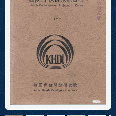
+1
성과 50선
숫자로 보는 50년
50
주년 광장
세계와 함께 한 KIHASA
VR 역사관