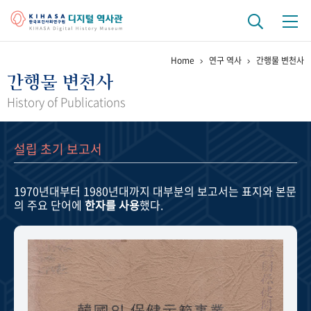
Home
연구 역사
간행물 변천사
기관 역사
간행물 변천사
걸어온 길
기관 변천사
역대 기관장
연구원 사람들
History of Publications
연구 역사
설립 초기 보고서
정책과 연구
키워드로 보는 연구 역사
연구자들
간행물 변천사
1970년대부터 1980년대까지
대부분의 보고서는 표지와 본문
의 주요 단어에
한자를 사용
했다.
기록물 아카이브
사진 아카이브
문서 기록물
행정박물
영상 기록물
+1
50
주년 기념