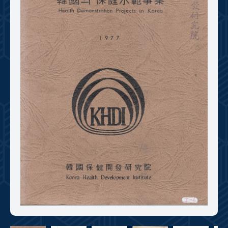
+1
성과 50선
숫자로 보는 50년
50
주년 광장
세계와 함께 한 KIHASA
VR 역사관