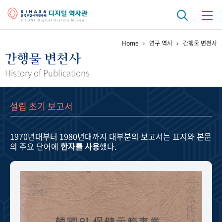
Home
연구 역사
간행물 변천사
기관 역사
간행물 변천사
걸어온 길
기관 변천사
역대 기관장
연구원 사람들
History of Publications
연구 역사
설립 초기 보고서
정책과 연구
키워드로 보는 연구 역사
연구자들
간행물 변천사
1970년대부터 1980년대까지
대부분의 보고서는 표지와 본문
의 주요 단어에
한자를 사용
했다.
기록물 아카이브
사진 아카이브
문서 기록물
행정박물
영상 기록물
+1
50
주년 기념