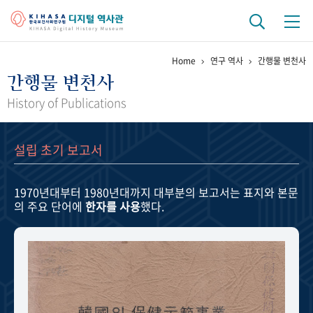
Home
연구 역사
간행물 변천사
기관 역사
간행물 변천사
걸어온 길
기관 변천사
역대 기관장
연구원 사람들
History of Publications
연구 역사
설립 초기 보고서
정책과 연구
키워드로 보는 연구 역사
연구자들
간행물 변천사
1970년대부터 1980년대까지
대부분의 보고서는 표지와 본문
의 주요 단어에
한자를 사용
했다.
기록물 아카이브
사진 아카이브
문서 기록물
행정박물
영상 기록물
+1
50
주년 기념