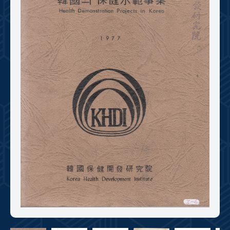
+1
성과 50선
숫자로 보는 50년
50
주년 광장
세계와 함께 한 KIHASA
VR 역사관