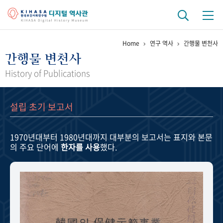
Home
연구 역사
간행물 변천사
기관 역사
간행물 변천사
걸어온 길
기관 변천사
역대 기관장
연구원 사람들
History of Publications
연구 역사
설립 초기 보고서
정책과 연구
키워드로 보는 연구 역사
연구자들
간행물 변천사
1970년대부터 1980년대까지
대부분의 보고서는 표지와 본문
의 주요 단어에
한자를 사용
했다.
기록물 아카이브
사진 아카이브
문서 기록물
행정박물
영상 기록물
+1
50
주년 기념