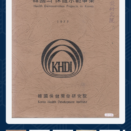
+1
성과 50선
숫자로 보는 50년
50
주년 광장
세계와 함께 한 KIHASA
VR 역사관