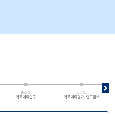
1972.
08.
1973.
02.
가족계획연구
가족계획평가·연구월보
최