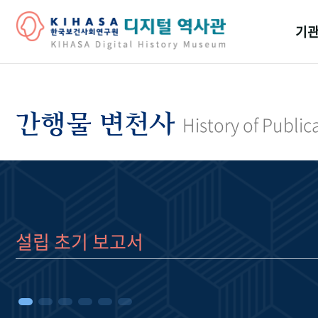
기관
걸어
기관
간행물 변천사
History of Public
역대
연구원
설립 초기 보고서