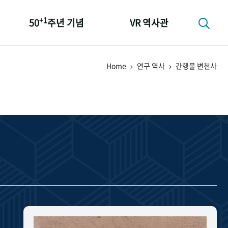
+1
50
주년 기념
VR 역사관
성과 50선
Home
연구 역사
간행물 변천사
숫자로 보는 50년
+1
50
주년 광장
세계와 함께 한 KIHASA