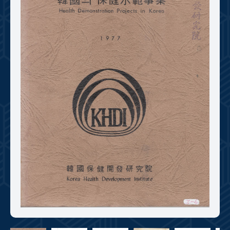
+1
성과 50선
숫자로 보는 50년
50
주년 광장
세계와 함께 한 KIHASA
VR 역사관