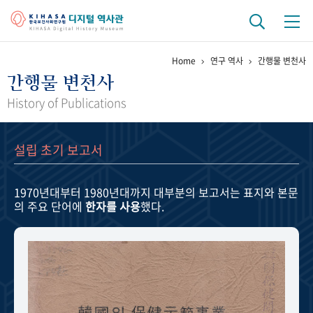
Home
연구 역사
간행물 변천사
기관 역사
간행물 변천사
걸어온 길
기관 변천사
역대 기관장
연구원 사람들
History of Publications
연구 역사
설립 초기 보고서
정책과 연구
키워드로 보는 연구 역사
연구자들
간행물 변천사
1970년대부터 1980년대까지
대부분의 보고서는 표지와 본문
의 주요 단어에
한자를 사용
했다.
기록물 아카이브
사진 아카이브
문서 기록물
행정박물
영상 기록물
+1
50
주년 기념