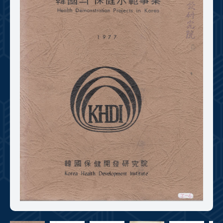
+1
성과 50선
숫자로 보는 50년
50
주년 광장
세계와 함께 한 KIHASA
VR 역사관