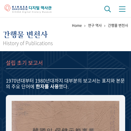
Home
연구 역사
간행물 변천사
기관 역사
간행물 변천사
걸어온 길
기관 변천사
역대 기관장
연구원 사람들
History of Publications
연구 역사
설립 초기 보고서
정책과 연구
키워드로 보는 연구 역사
연구자들
간행물 변천사
1970년대부터 1980년대까지
대부분의 보고서는 표지와 본문
의 주요 단어에
한자를 사용
했다.
기록물 아카이브
사진 아카이브
문서 기록물
행정박물
영상 기록물
+1
50
주년 기념