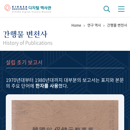
Home
연구 역사
간행물 변천사
기관 역사
간행물 변천사
걸어온 길
기관 변천사
역대 기관장
연구원 사람들
History of Publications
연구 역사
설립 초기 보고서
정책과 연구
키워드로 보는 연구 역사
연구자들
간행물 변천사
1970년대부터 1980년대까지
대부분의 보고서는 표지와 본문
의 주요 단어에
한자를 사용
했다.
기록물 아카이브
사진 아카이브
문서 기록물
행정박물
영상 기록물
+1
50
주년 기념