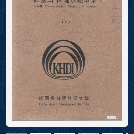
+1
성과 50선
숫자로 보는 50년
50
주년 광장
세계와 함께 한 KIHASA
VR 역사관