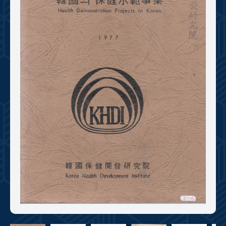
+1
성과 50선
숫자로 보는 50년
50
주년 광장
세계와 함께 한 KIHASA
VR 역사관