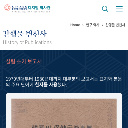
Home
연구 역사
간행물 변천사
기관 역사
간행물 변천사
걸어온 길
기관 변천사
역대 기관장
연구원 사람들
History of Publications
연구 역사
설립 초기 보고서
정책과 연구
키워드로 보는 연구 역사
연구자들
간행물 변천사
1970년대부터 1980년대까지
대부분의 보고서는 표지와 본문
의 주요 단어에
한자를 사용
했다.
기록물 아카이브
사진 아카이브
문서 기록물
행정박물
영상 기록물
+1
50
주년 기념