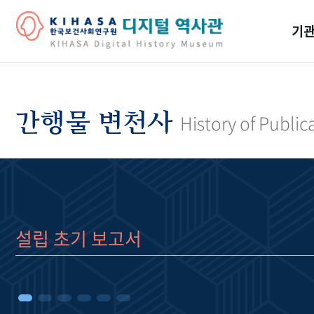
기관
걸어
기관
간행물 변천사
History of Public
역대
연구원
설립 초기 보고서