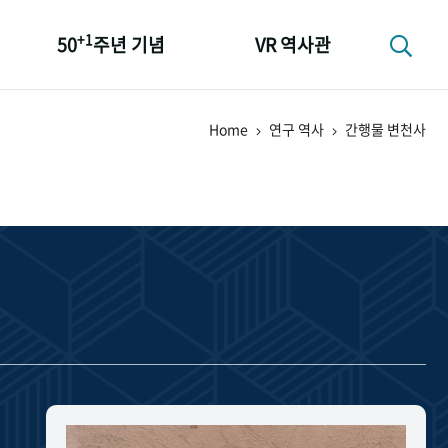
+1
50
주년 기념
VR 역사관
성과 50선
Home
연구 역사
간행물 변천사
숫자로 보는 50년
+1
50
주년 광장
세계와 함께 한 KIHASA