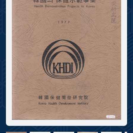
+1
성과 50선
숫자로 보는 50년
50
주년 광장
세계와 함께 한 KIHASA
VR 역사관