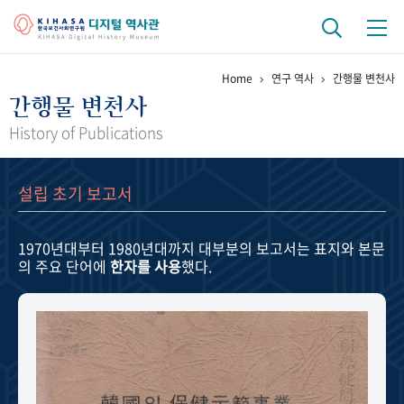
Home
연구 역사
간행물 변천사
기관 역사
간행물 변천사
걸어온 길
기관 변천사
역대 기관장
연구원 사람들
History of Publications
연구 역사
설립 초기 보고서
정책과 연구
키워드로 보는 연구 역사
연구자들
간행물 변천사
1970년대부터 1980년대까지
대부분의 보고서는 표지와 본문
의 주요 단어에
한자를 사용
했다.
기록물 아카이브
사진 아카이브
문서 기록물
행정박물
영상 기록물
+1
50
주년 기념