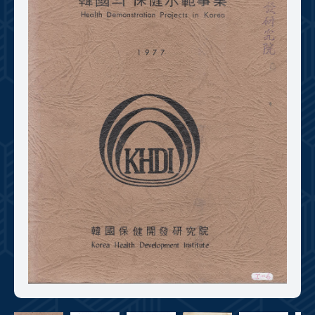
+1
성과 50선
숫자로 보는 50년
50
주년 광장
세계와 함께 한 KIHASA
VR 역사관