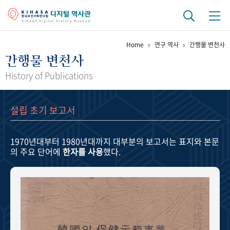
Home
연구 역사
간행물 변천사
기관 역사
간행물 변천사
걸어온 길
기관 변천사
역대 기관장
연구원 사람들
History of Publications
연구 역사
설립 초기 보고서
정책과 연구
키워드로 보는 연구 역사
연구자들
간행물 변천사
1970년대부터 1980년대까지
대부분의 보고서는 표지와 본문
의 주요 단어에
한자를 사용
했다.
기록물 아카이브
사진 아카이브
문서 기록물
행정박물
영상 기록물
+1
50
주년 기념