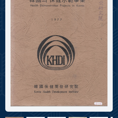
+1
성과 50선
숫자로 보는 50년
50
주년 광장
세계와 함께 한 KIHASA
VR 역사관