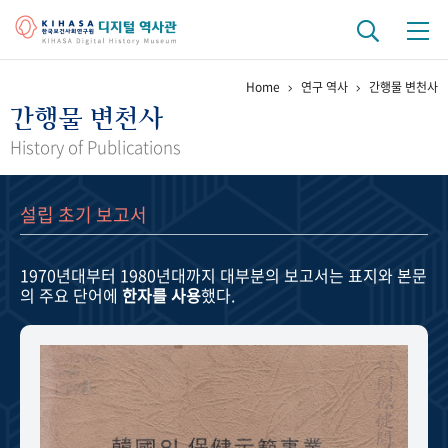
Home
연구 역사
간행물 변천사
기관 역사
간행물 변천사
걸어온 길
기관 변천사
역대 기관장
연구원 사람들
History of Publications
연구 역사
설립 초기 보고서
정책과 연구
키워드로 보는 연구 역사
연구자들
간행물 변천사
1970년대부터 1980년대까지
대부분의 보고서는 표지와 본문
의 주요 단어에
한자를 사용
했다.
기록물 아카이브
사진 아카이브
문서 기록물
행정박물
영상 기록물
+1
50
주년 기념