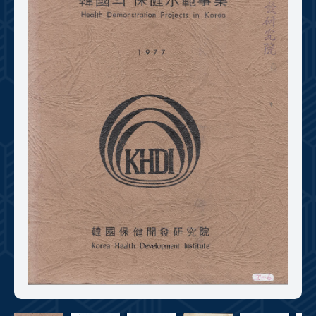
+1
성과 50선
숫자로 보는 50년
50
주년 광장
세계와 함께 한 KIHASA
VR 역사관