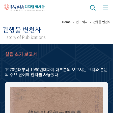
Home
연구 역사
간행물 변천사
기관 역사
간행물 변천사
걸어온 길
기관 변천사
역대 기관장
연구원 사람들
History of Publications
연구 역사
설립 초기 보고서
정책과 연구
키워드로 보는 연구 역사
연구자들
간행물 변천사
1970년대부터 1980년대까지
대부분의 보고서는 표지와 본문
의 주요 단어에
한자를 사용
했다.
기록물 아카이브
사진 아카이브
문서 기록물
행정박물
영상 기록물
+1
50
주년 기념