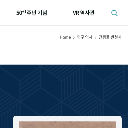
+1
50
주년 기념
VR 역사관
성과 50선
Home
연구 역사
간행물 변천사
숫자로 보는 50년
+1
50
주년 광장
세계와 함께 한 KIHASA