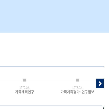
1972.
08.
1973.
02.
가족계획연구
가족계획평가·연구월보
최