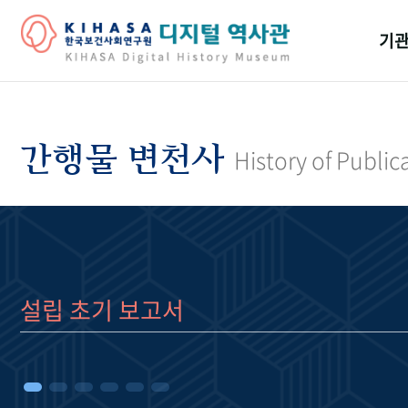
기관
걸어
기관
간행물 변천사
History of Public
역대
연구원
설립 초기 보고서