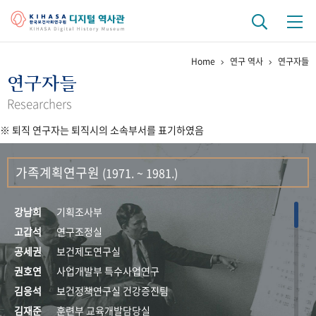
Home
연구 역사
연구자들
기관 역사
연구자들
걸어온 길
기관 변천사
역대 기관장
연구원 사람들
Researchers
※ 퇴직 연구자는 퇴직시의 소속부서를 표기하였음
연구 역사
정책과 연구
키워드로 보는 연구 역사
연구자들
가족계획연구원
(1971. ~ 1981.)
간행물 변천사
강남희
기획조사부
기록물 아카이브
고갑석
연구조정실
공세권
보건제도연구실
사진 아카이브
문서 기록물
행정박물
영상 기록물
권호연
사업개발부 특수사업연구
김응석
보건정책연구실 건강증진팀
+1
50
주년 기념
김재준
훈련부 교육개발담당실