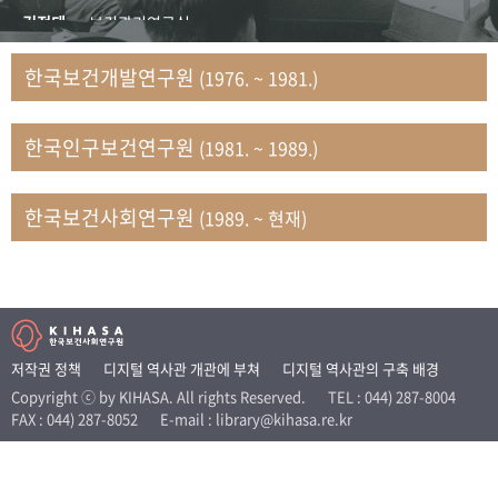
+1
성과 50선
숫자로 보는 50년
50
주년 광장
김정태
보건관리연구실
세계와 함께 한 KIHASA
김지자
연구부 사회개발담당실
한국보건개발연구원
(1976. ~ 1981.)
김태룡
조사평가부 연구과
VR 역사관
남정자
보건의료연구실 국민건강조사팀
한국인구보건연구원
(1981. ~ 1989.)
문현상
가족복지연구실 인구가족연구팀
박인화
보건정책연구실
박재빈
연구부 인구역학담당실
한국보건사회연구원
(1989. ~ 현재)
변종화
보건정책연구실 건강증진팀
서문희
복지서비스연구실
송건용
보건정책연구실
송태민
정보통계연구실 빅데이터연구센터
신희설
사업개발부 국제협력연구실
저작권 정책
디지털 역사관 개관에 부쳐
디지털 역사관의 구축 배경
이규식
의료보험연구실
Copyright ⓒ by KIHASA. All rights Reserved.
TEL : 044) 287-8004
FAX : 044) 287-8052
E-mail : library@kihasa.re.kr
이문기
훈련부
이임전
인구연구실
임종권
보건제도연구실