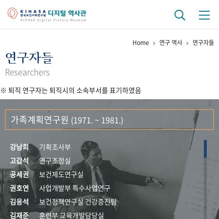
Home
연구 역사
연구자들
기관 역사
연구자들
걸어온 길
기관 변천사
역대 기관장
연구원 사람들
Researchers
※ 퇴직 연구자는 퇴직시의 소속부서를 표기하였음
연구 역사
정책과 연구
키워드로 보는 연구 역사
연구자들
가족계획연구원
(1971. ~ 1981.)
간행물 변천사
강남희
기획조사부
기록물 아카이브
고갑석
연구조정실
공세권
보건제도연구실
사진 아카이브
문서 기록물
행정박물
영상 기록물
권호연
사업개발부 특수사업연구
김응석
보건정책연구실 건강증진팀
+1
50
주년 기념
김재준
훈련부 교육개발담당실