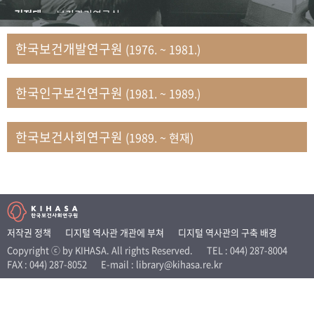
+1
성과 50선
숫자로 보는 50년
50
주년 광장
김정태
보건관리연구실
세계와 함께 한 KIHASA
김지자
연구부 사회개발담당실
한국보건개발연구원
(1976. ~ 1981.)
김태룡
조사평가부 연구과
VR 역사관
남정자
보건의료연구실 국민건강조사팀
한국인구보건연구원
(1981. ~ 1989.)
문현상
가족복지연구실 인구가족연구팀
박인화
보건정책연구실
박재빈
연구부 인구역학담당실
한국보건사회연구원
(1989. ~ 현재)
변종화
보건정책연구실 건강증진팀
서문희
복지서비스연구실
송건용
보건정책연구실
송태민
정보통계연구실 빅데이터연구센터
신희설
사업개발부 국제협력연구실
저작권 정책
디지털 역사관 개관에 부쳐
디지털 역사관의 구축 배경
이규식
의료보험연구실
Copyright ⓒ by KIHASA. All rights Reserved.
TEL : 044) 287-8004
FAX : 044) 287-8052
E-mail : library@kihasa.re.kr
이문기
훈련부
이임전
인구연구실
임종권
보건제도연구실