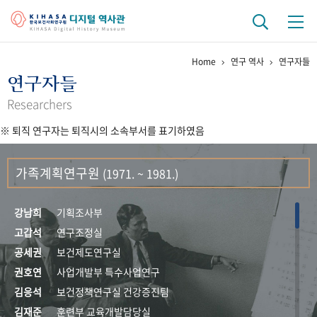
Home
연구 역사
연구자들
기관 역사
연구자들
걸어온 길
기관 변천사
역대 기관장
연구원 사람들
Researchers
※ 퇴직 연구자는 퇴직시의 소속부서를 표기하였음
연구 역사
정책과 연구
키워드로 보는 연구 역사
연구자들
가족계획연구원
(1971. ~ 1981.)
간행물 변천사
강남희
기획조사부
기록물 아카이브
고갑석
연구조정실
공세권
보건제도연구실
사진 아카이브
문서 기록물
행정박물
영상 기록물
권호연
사업개발부 특수사업연구
김응석
보건정책연구실 건강증진팀
+1
50
주년 기념
김재준
훈련부 교육개발담당실