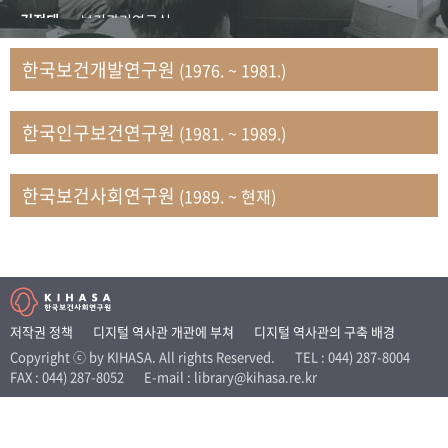
+1
성과 50선
숫자로 보는 50년
50
주년 광장
김정태
보건관리연구실
세계와 함께 한 KIHASA
김지자
연구부 사회개발담당실
한국보건개발연구원
(1976. ~ 1981.)
김태룡
조사평가부 연구과
VR 역사관
남정자
보건의료연구실 국민건강조사팀
한국인구보건연구원
(1981. ~ 1989.)
문현상
가족복지연구실 인구가족연구팀
박인화
보건정책연구실
박재빈
연구부 인구역학담당실
한국보건사회연구원
(1989. ~ 현재)
변종화
보건정책연구실 건강증진팀
서문희
복지서비스연구실
송건용
보건정책연구실
송태민
정보통계연구실 빅데이터연구센터
신희설
사업개발부 국제협력연구실
저작권 정책
디지털 역사관 개관에 부쳐
디지털 역사관의 구축 배경
이규식
의료보험연구실
Copyright ⓒ by KIHASA. All rights Reserved.
TEL : 044) 287-8004
FAX : 044) 287-8052
E-mail : library@kihasa.re.kr
이문기
훈련부
이임전
인구연구실
임종권
보건제도연구실