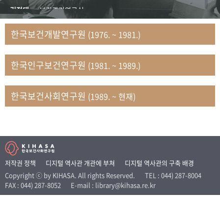
+1
성과 50선
숫자로 보는 50년
50
주년 광장
김정태
보건관리연구실
세계와 함께 한 KIHASA
김지자
연구부 사회개발담당실
한국보건개발연구원
(1976. ~ 1981.)
김태룡
조사평가부 연구과
VR 역사관
남정자
보건의료연구실 국민건강조사팀
한국인구보건연구원
(1981. ~ 1989.)
문현상
가족복지연구실 인구가족연구팀
박인화
보건정책연구실
박재빈
연구부 인구역학담당실
한국보건사회연구원
(1989. ~ 현재)
변종화
보건정책연구실 건강증진팀
서문희
복지서비스연구실
송건용
보건정책연구실
송태민
정보통계연구실 빅데이터연구센터
신희설
사업개발부 국제협력연구실
저작권 정책
디지털 역사관 개관에 부쳐
디지털 역사관의 구축 배경
이규식
의료보험연구실
Copyright ⓒ by KIHASA. All rights Reserved.
TEL : 044) 287-8004
FAX : 044) 287-8052
E-mail : library@kihasa.re.kr
이문기
훈련부
이임전
인구연구실
임종권
보건제도연구실