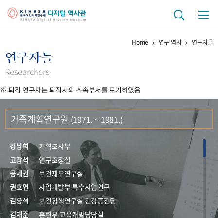
Home
연구 역사
연구자들
기관 역사
연구자들
걸어온 길
기관 변천사
역대 기관장
연구원 사람들
Researchers
※ 퇴직 연구자는 퇴직시의 소속부서를 표기하였음
연구 역사
정책과 연구
키워드로 보는 연구 역사
연구자들
가족계획연구원
(1971. ~ 1981.)
간행물 변천사
강남희
기획조사부
기록물 아카이브
고갑석
연구조정실
공세권
보건제도연구실
사진 아카이브
문서 기록물
행정박물
영상 기록물
권호연
사업개발부 특수사업연구
김응석
보건정책연구실 건강증진팀
+1
50
주년 기념
김재준
훈련부 교육개발담당실