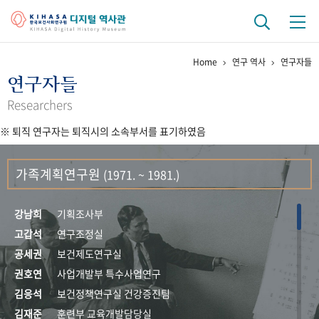
Home
연구 역사
연구자들
기관 역사
연구자들
걸어온 길
기관 변천사
역대 기관장
연구원 사람들
Researchers
※ 퇴직 연구자는 퇴직시의 소속부서를 표기하였음
연구 역사
정책과 연구
키워드로 보는 연구 역사
연구자들
가족계획연구원
(1971. ~ 1981.)
간행물 변천사
강남희
기획조사부
기록물 아카이브
고갑석
연구조정실
공세권
보건제도연구실
사진 아카이브
문서 기록물
행정박물
영상 기록물
권호연
사업개발부 특수사업연구
김응석
보건정책연구실 건강증진팀
+1
50
주년 기념
김재준
훈련부 교육개발담당실