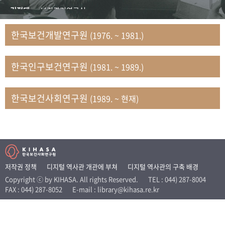
+1
성과 50선
숫자로 보는 50년
50
주년 광장
김정태
보건관리연구실
세계와 함께 한 KIHASA
김지자
연구부 사회개발담당실
한국보건개발연구원
(1976. ~ 1981.)
김태룡
조사평가부 연구과
VR 역사관
남정자
보건의료연구실 국민건강조사팀
한국인구보건연구원
(1981. ~ 1989.)
문현상
가족복지연구실 인구가족연구팀
박인화
보건정책연구실
박재빈
연구부 인구역학담당실
한국보건사회연구원
(1989. ~ 현재)
변종화
보건정책연구실 건강증진팀
서문희
복지서비스연구실
송건용
보건정책연구실
송태민
정보통계연구실 빅데이터연구센터
신희설
사업개발부 국제협력연구실
저작권 정책
디지털 역사관 개관에 부쳐
디지털 역사관의 구축 배경
이규식
의료보험연구실
Copyright ⓒ by KIHASA. All rights Reserved.
TEL : 044) 287-8004
FAX : 044) 287-8052
E-mail : library@kihasa.re.kr
이문기
훈련부
이임전
인구연구실
임종권
보건제도연구실