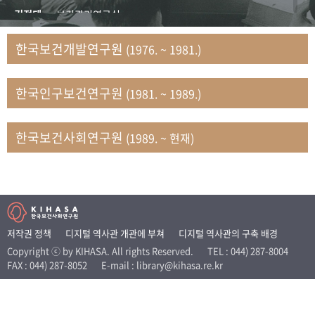
+1
성과 50선
숫자로 보는 50년
50
주년 광장
김정태
보건관리연구실
세계와 함께 한 KIHASA
김지자
연구부 사회개발담당실
한국보건개발연구원
(1976. ~ 1981.)
김태룡
조사평가부 연구과
VR 역사관
남정자
보건의료연구실 국민건강조사팀
한국인구보건연구원
(1981. ~ 1989.)
문현상
가족복지연구실 인구가족연구팀
박인화
보건정책연구실
박재빈
연구부 인구역학담당실
한국보건사회연구원
(1989. ~ 현재)
변종화
보건정책연구실 건강증진팀
서문희
복지서비스연구실
송건용
보건정책연구실
송태민
정보통계연구실 빅데이터연구센터
신희설
사업개발부 국제협력연구실
저작권 정책
디지털 역사관 개관에 부쳐
디지털 역사관의 구축 배경
이규식
의료보험연구실
Copyright ⓒ by KIHASA. All rights Reserved.
TEL : 044) 287-8004
FAX : 044) 287-8052
E-mail : library@kihasa.re.kr
이문기
훈련부
이임전
인구연구실
임종권
보건제도연구실