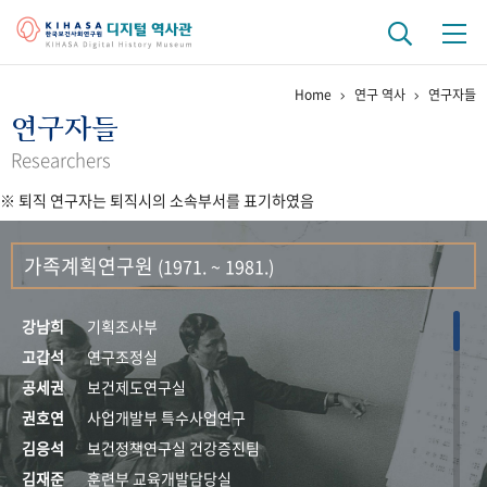
Home
연구 역사
연구자들
기관 역사
연구자들
걸어온 길
기관 변천사
역대 기관장
연구원 사람들
Researchers
※ 퇴직 연구자는 퇴직시의 소속부서를 표기하였음
연구 역사
정책과 연구
키워드로 보는 연구 역사
연구자들
가족계획연구원
(1971. ~ 1981.)
간행물 변천사
강남희
기획조사부
기록물 아카이브
고갑석
연구조정실
공세권
보건제도연구실
사진 아카이브
문서 기록물
행정박물
영상 기록물
권호연
사업개발부 특수사업연구
김응석
보건정책연구실 건강증진팀
+1
50
주년 기념
김재준
훈련부 교육개발담당실