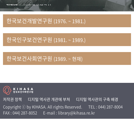
+1
성과 50선
숫자로 보는 50년
50
주년 광장
김정태
보건관리연구실
세계와 함께 한 KIHASA
김지자
연구부 사회개발담당실
한국보건개발연구원
(1976. ~ 1981.)
김태룡
조사평가부 연구과
VR 역사관
남정자
보건의료연구실 국민건강조사팀
한국인구보건연구원
(1981. ~ 1989.)
문현상
가족복지연구실 인구가족연구팀
박인화
보건정책연구실
박재빈
연구부 인구역학담당실
한국보건사회연구원
(1989. ~ 현재)
변종화
보건정책연구실 건강증진팀
서문희
복지서비스연구실
송건용
보건정책연구실
송태민
정보통계연구실 빅데이터연구센터
신희설
사업개발부 국제협력연구실
저작권 정책
디지털 역사관 개관에 부쳐
디지털 역사관의 구축 배경
이규식
의료보험연구실
Copyright ⓒ by KIHASA. All rights Reserved.
TEL : 044) 287-8004
FAX : 044) 287-8052
E-mail : library@kihasa.re.kr
이문기
훈련부
이임전
인구연구실
임종권
보건제도연구실