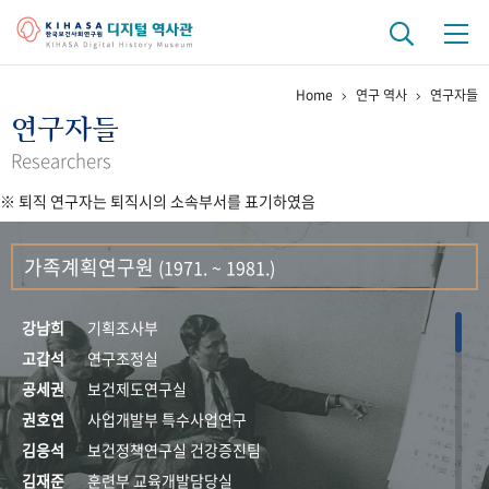
Home
연구 역사
연구자들
기관 역사
연구자들
걸어온 길
기관 변천사
역대 기관장
연구원 사람들
Researchers
※ 퇴직 연구자는 퇴직시의 소속부서를 표기하였음
연구 역사
정책과 연구
키워드로 보는 연구 역사
연구자들
가족계획연구원
(1971. ~ 1981.)
간행물 변천사
강남희
기획조사부
기록물 아카이브
고갑석
연구조정실
공세권
보건제도연구실
사진 아카이브
문서 기록물
행정박물
영상 기록물
권호연
사업개발부 특수사업연구
김응석
보건정책연구실 건강증진팀
+1
50
주년 기념
김재준
훈련부 교육개발담당실