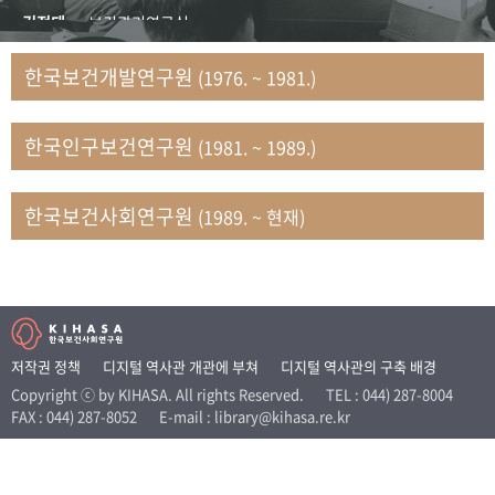
+1
성과 50선
숫자로 보는 50년
50
주년 광장
김정태
보건관리연구실
세계와 함께 한 KIHASA
김지자
연구부 사회개발담당실
한국보건개발연구원
(1976. ~ 1981.)
김태룡
조사평가부 연구과
VR 역사관
남정자
보건의료연구실 국민건강조사팀
한국인구보건연구원
(1981. ~ 1989.)
문현상
가족복지연구실 인구가족연구팀
박인화
보건정책연구실
박재빈
연구부 인구역학담당실
한국보건사회연구원
(1989. ~ 현재)
변종화
보건정책연구실 건강증진팀
서문희
복지서비스연구실
송건용
보건정책연구실
송태민
정보통계연구실 빅데이터연구센터
신희설
사업개발부 국제협력연구실
저작권 정책
디지털 역사관 개관에 부쳐
디지털 역사관의 구축 배경
이규식
의료보험연구실
Copyright ⓒ by KIHASA. All rights Reserved.
TEL : 044) 287-8004
FAX : 044) 287-8052
E-mail : library@kihasa.re.kr
이문기
훈련부
이임전
인구연구실
임종권
보건제도연구실