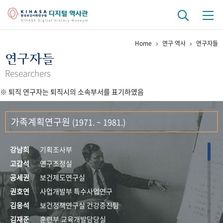
Home
연구 역사
연구자들
기관 역사
연구자들
걸어온 길
기관 변천사
역대 기관장
연구원 사람들
Researchers
※ 퇴직 연구자는 퇴직시의 소속부서를 표기하였음
연구 역사
정책과 연구
키워드로 보는 연구 역사
연구자들
가족계획연구원
(1971. ~ 1981.)
간행물 변천사
강남희
기획조사부
기록물 아카이브
고갑석
연구조정실
공세권
보건제도연구실
사진 아카이브
문서 기록물
행정박물
영상 기록물
권호연
사업개발부 특수사업연구
김응석
보건정책연구실 건강증진팀
+1
50
주년 기념
김재준
훈련부 교육개발담당실