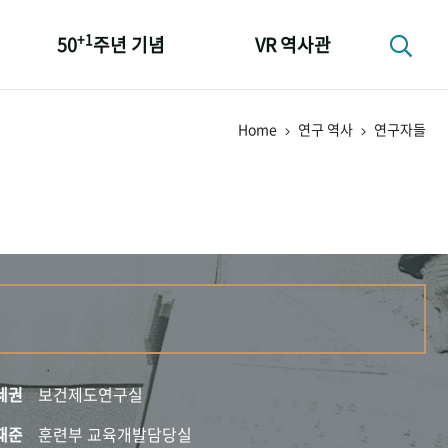
+1
50
주년 기념
VR 역사관
성과 50선
Home
연구 역사
연구자들
숫자로 보는 50년
+1
50
주년 광장
세계와 함께 한 KIHASA
세권
보건제도연구실
재준
훈련부 교육개발담당실