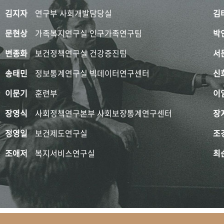
김지자
연구부 사회개발담당실
김
문현상
가족복지연구실 인구가족연구팀
박
변종화
보건정책연구실 건강증진팀
서
송태민
정보통계연구실 빅데이터연구센터
신
이문기
훈련부
이
장영식
사회정책연구본부 사회보장통계연구센터
장
정영일
보건제도연구실
조
조애저
복지서비스연구실
최