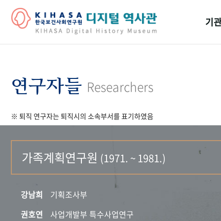
기관
걸어
기관
연구자들
Researchers
역대
※ 퇴직 연구자는 퇴직시의 소속부서를 표기하였음
연구원
가족계획연구원
(1971. ~ 1981.)
강남희
기획조사부
권호연
사업개발부 특수사업연구