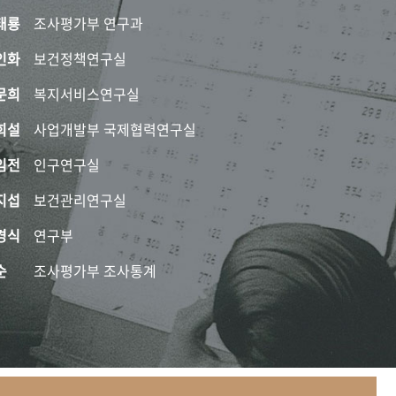
태룡
조사평가부 연구과
인화
보건정책연구실
문희
복지서비스연구실
희설
사업개발부 국제협력연구실
임전
인구연구실
지섭
보건관리연구실
경식
연구부
순
조사평가부 조사통계