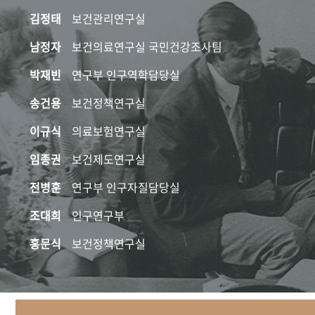
김정태
보건관리연구실
남정자
보건의료연구실 국민건강조사팀
박재빈
연구부 인구역학담당실
송건용
보건정책연구실
이규식
의료보험연구실
임종권
보건제도연구실
전병훈
연구부 인구자질담당실
조대희
인구연구부
홍문식
보건정책연구실