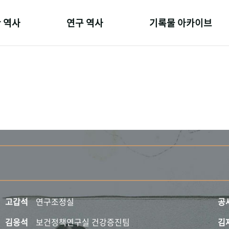
 역사
연구 역사
기록물 아카이브
온 길
정책과 연구
사진 아카이브
 변천사
키워드로 보는 연구 역사
문서 기록물
 기관장
연구자들
행정박물
 사람들
간행물 변천사
영상 기록물
고갑석
연구조정실
공
김응석
보건정책연구실 건강증진팀
김