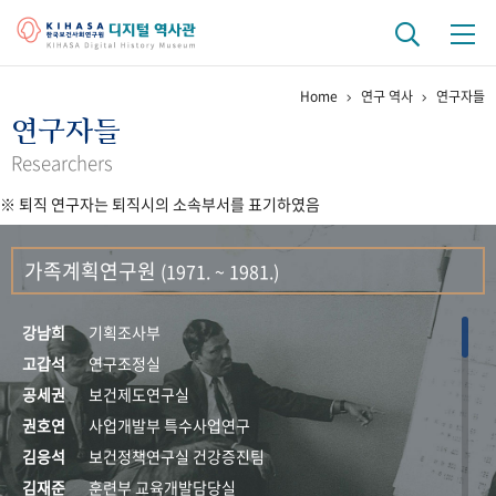
Home
연구 역사
연구자들
기관 역사
연구자들
걸어온 길
기관 변천사
역대 기관장
연구원 사람들
Researchers
※ 퇴직 연구자는 퇴직시의 소속부서를 표기하였음
연구 역사
정책과 연구
키워드로 보는 연구 역사
연구자들
가족계획연구원
(1971. ~ 1981.)
간행물 변천사
강남희
기획조사부
기록물 아카이브
고갑석
연구조정실
공세권
보건제도연구실
사진 아카이브
문서 기록물
행정박물
영상 기록물
권호연
사업개발부 특수사업연구
김응석
보건정책연구실 건강증진팀
+1
50
주년 기념
김재준
훈련부 교육개발담당실