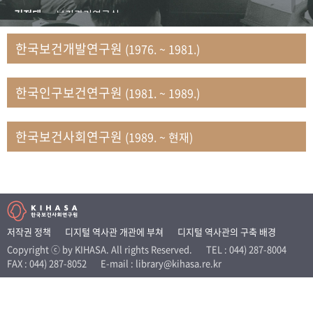
+1
성과 50선
숫자로 보는 50년
50
주년 광장
김정태
보건관리연구실
세계와 함께 한 KIHASA
김지자
연구부 사회개발담당실
한국보건개발연구원
(1976. ~ 1981.)
김태룡
조사평가부 연구과
VR 역사관
남정자
보건의료연구실 국민건강조사팀
한국인구보건연구원
(1981. ~ 1989.)
문현상
가족복지연구실 인구가족연구팀
박인화
보건정책연구실
박재빈
연구부 인구역학담당실
한국보건사회연구원
(1989. ~ 현재)
변종화
보건정책연구실 건강증진팀
서문희
복지서비스연구실
송건용
보건정책연구실
송태민
정보통계연구실 빅데이터연구센터
신희설
사업개발부 국제협력연구실
저작권 정책
디지털 역사관 개관에 부쳐
디지털 역사관의 구축 배경
이규식
의료보험연구실
Copyright ⓒ by KIHASA. All rights Reserved.
TEL : 044) 287-8004
FAX : 044) 287-8052
E-mail : library@kihasa.re.kr
이문기
훈련부
이임전
인구연구실
임종권
보건제도연구실