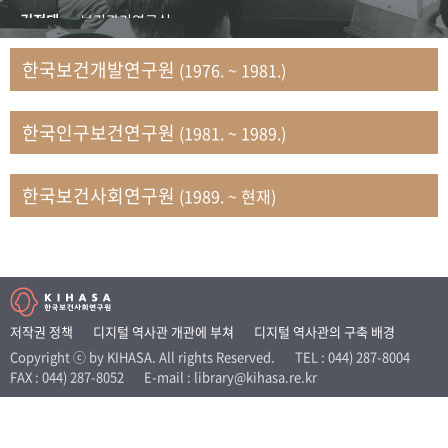
+1
성과 50선
숫자로 보는 50년
50
주년 광장
김정태
보건관리연구실
세계와 함께 한 KIHASA
김지자
연구부 사회개발담당실
한국보건개발연구원
(1976. ~ 1981.)
김태룡
조사평가부 연구과
VR 역사관
남정자
보건의료연구실 국민건강조사팀
한국인구보건연구원
(1981. ~ 1989.)
문현상
가족복지연구실 인구가족연구팀
박인화
보건정책연구실
박재빈
연구부 인구역학담당실
한국보건사회연구원
(1989. ~ 현재)
변종화
보건정책연구실 건강증진팀
서문희
복지서비스연구실
송건용
보건정책연구실
송태민
정보통계연구실 빅데이터연구센터
신희설
사업개발부 국제협력연구실
저작권 정책
디지털 역사관 개관에 부쳐
디지털 역사관의 구축 배경
이규식
의료보험연구실
Copyright ⓒ by KIHASA. All rights Reserved.
TEL : 044) 287-8004
FAX : 044) 287-8052
E-mail : library@kihasa.re.kr
이문기
훈련부
이임전
인구연구실
임종권
보건제도연구실