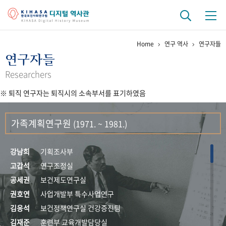
Home
연구 역사
연구자들
기관 역사
연구자들
걸어온 길
기관 변천사
역대 기관장
연구원 사람들
Researchers
※ 퇴직 연구자는 퇴직시의 소속부서를 표기하였음
연구 역사
정책과 연구
키워드로 보는 연구 역사
연구자들
가족계획연구원
(1971. ~ 1981.)
간행물 변천사
강남희
기획조사부
기록물 아카이브
고갑석
연구조정실
공세권
보건제도연구실
사진 아카이브
문서 기록물
행정박물
영상 기록물
권호연
사업개발부 특수사업연구
김응석
보건정책연구실 건강증진팀
+1
50
주년 기념
김재준
훈련부 교육개발담당실