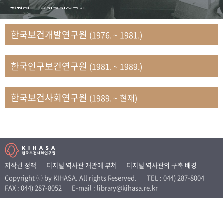
+1
성과 50선
숫자로 보는 50년
50
주년 광장
김정태
보건관리연구실
세계와 함께 한 KIHASA
김지자
연구부 사회개발담당실
한국보건개발연구원
(1976. ~ 1981.)
김태룡
조사평가부 연구과
VR 역사관
남정자
보건의료연구실 국민건강조사팀
한국인구보건연구원
(1981. ~ 1989.)
문현상
가족복지연구실 인구가족연구팀
박인화
보건정책연구실
박재빈
연구부 인구역학담당실
한국보건사회연구원
(1989. ~ 현재)
변종화
보건정책연구실 건강증진팀
서문희
복지서비스연구실
송건용
보건정책연구실
송태민
정보통계연구실 빅데이터연구센터
신희설
사업개발부 국제협력연구실
저작권 정책
디지털 역사관 개관에 부쳐
디지털 역사관의 구축 배경
이규식
의료보험연구실
Copyright ⓒ by KIHASA. All rights Reserved.
TEL : 044) 287-8004
FAX : 044) 287-8052
E-mail : library@kihasa.re.kr
이문기
훈련부
이임전
인구연구실
임종권
보건제도연구실