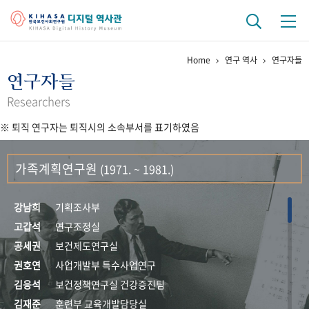
Home
연구 역사
연구자들
기관 역사
연구자들
걸어온 길
기관 변천사
역대 기관장
연구원 사람들
Researchers
※ 퇴직 연구자는 퇴직시의 소속부서를 표기하였음
연구 역사
정책과 연구
키워드로 보는 연구 역사
연구자들
가족계획연구원
(1971. ~ 1981.)
간행물 변천사
강남희
기획조사부
기록물 아카이브
고갑석
연구조정실
공세권
보건제도연구실
사진 아카이브
문서 기록물
행정박물
영상 기록물
권호연
사업개발부 특수사업연구
김응석
보건정책연구실 건강증진팀
+1
50
주년 기념
김재준
훈련부 교육개발담당실