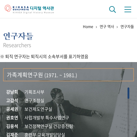
Home
연구 역사
연구자들
기관 역사
연구자들
걸어온 길
기관 변천사
역대 기관장
연구원 사람들
Researchers
※ 퇴직 연구자는 퇴직시의 소속부서를 표기하였음
연구 역사
정책과 연구
키워드로 보는 연구 역사
연구자들
가족계획연구원
(1971. ~ 1981.)
간행물 변천사
강남희
기획조사부
기록물 아카이브
고갑석
연구조정실
공세권
보건제도연구실
사진 아카이브
문서 기록물
행정박물
영상 기록물
권호연
사업개발부 특수사업연구
김응석
보건정책연구실 건강증진팀
+1
50
주년 기념
김재준
훈련부 교육개발담당실