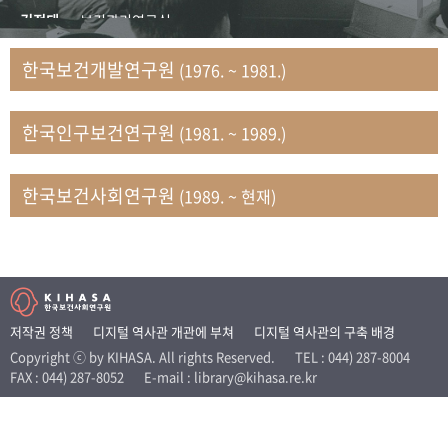
+1
성과 50선
숫자로 보는 50년
50
주년 광장
김정태
보건관리연구실
세계와 함께 한 KIHASA
김지자
연구부 사회개발담당실
한국보건개발연구원
(1976. ~ 1981.)
김태룡
조사평가부 연구과
VR 역사관
남정자
보건의료연구실 국민건강조사팀
한국인구보건연구원
(1981. ~ 1989.)
문현상
가족복지연구실 인구가족연구팀
박인화
보건정책연구실
박재빈
연구부 인구역학담당실
한국보건사회연구원
(1989. ~ 현재)
변종화
보건정책연구실 건강증진팀
서문희
복지서비스연구실
송건용
보건정책연구실
송태민
정보통계연구실 빅데이터연구센터
신희설
사업개발부 국제협력연구실
저작권 정책
디지털 역사관 개관에 부쳐
디지털 역사관의 구축 배경
이규식
의료보험연구실
Copyright ⓒ by KIHASA. All rights Reserved.
TEL : 044) 287-8004
FAX : 044) 287-8052
E-mail : library@kihasa.re.kr
이문기
훈련부
이임전
인구연구실
임종권
보건제도연구실