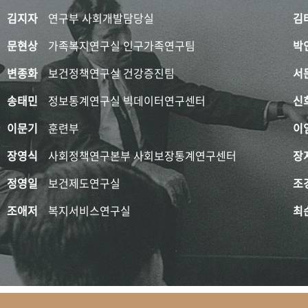
김지자
연구부 사회개발담당실
김
문현상
가족복지연구실 인구가족연구팀
박
변종화
보건정책연구실 건강증진팀
서
송태민
정보통계연구실 빅데이터연구센터
신
이문기
훈련부
이
장영식
사회정책연구본부 사회보장통계연구센터
장
정영일
보건제도연구실
조
조애저
복지서비스연구실
최