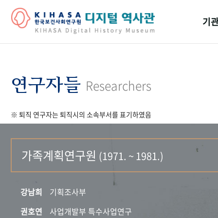
기관
걸어
기관
연구자들
Researchers
역대
※ 퇴직 연구자는 퇴직시의 소속부서를 표기하였음
연구원
가족계획연구원
(1971. ~ 1981.)
강남희
기획조사부
권호연
사업개발부 특수사업연구