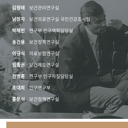
김정태
보건관리연구실
남정자
보건의료연구실 국민건강조사팀
박재빈
연구부 인구역학담당실
송건용
보건정책연구실
이규식
의료보험연구실
임종권
보건제도연구실
전병훈
연구부 인구자질담당실
조대희
인구연구부
홍문식
보건정책연구실