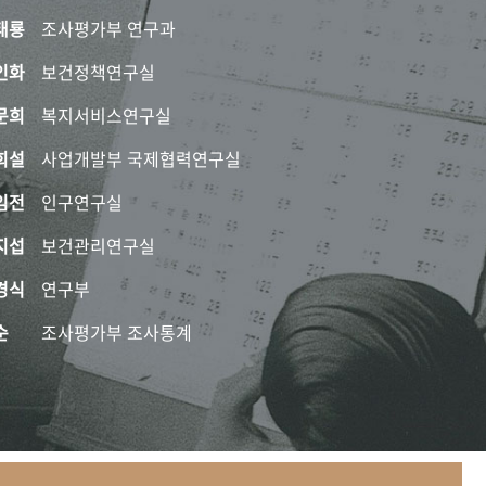
태룡
조사평가부 연구과
인화
보건정책연구실
문희
복지서비스연구실
희설
사업개발부 국제협력연구실
임전
인구연구실
지섭
보건관리연구실
경식
연구부
순
조사평가부 조사통계