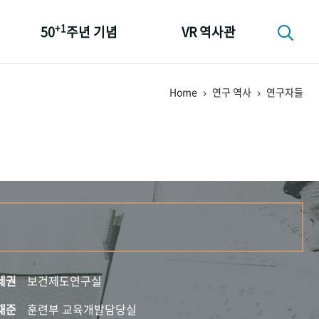
+1
50
주년 기념
VR 역사관
성과 50선
Home
연구 역사
연구자들
숫자로 보는 50년
+1
50
주년 광장
세계와 함께 한 KIHASA
세권
보건제도연구실
재준
훈련부 교육개발담당실