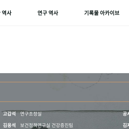
 역사
연구 역사
기록물 아카이브
온 길
정책과 연구
사진 아카이브
 변천사
키워드로 보는 연구 역사
문서 기록물
 기관장
연구자들
행정박물
 사람들
간행물 변천사
영상 기록물
고갑석
연구조정실
공
김응석
보건정책연구실 건강증진팀
김