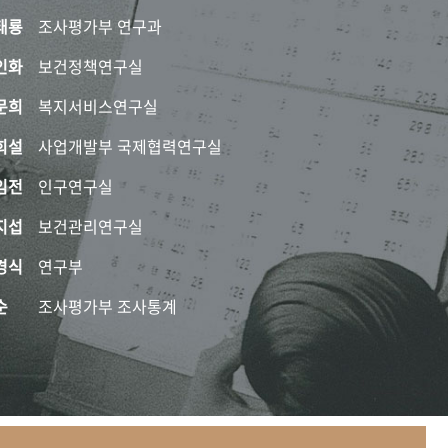
태룡
조사평가부 연구과
인화
보건정책연구실
문희
복지서비스연구실
희설
사업개발부 국제협력연구실
임전
인구연구실
지섭
보건관리연구실
경식
연구부
순
조사평가부 조사통계