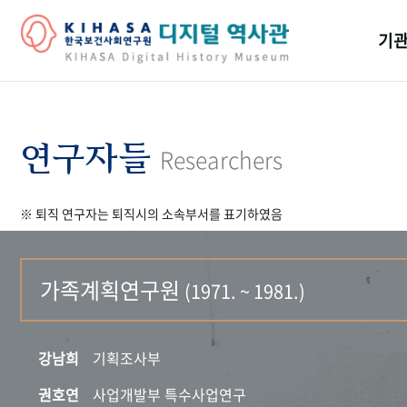
기관
걸어
기관
연구자들
Researchers
역대
※ 퇴직 연구자는 퇴직시의 소속부서를 표기하였음
연구원
가족계획연구원
(1971. ~ 1981.)
강남희
기획조사부
권호연
사업개발부 특수사업연구