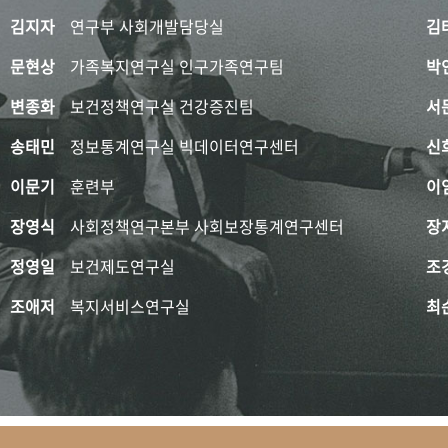
김지자
연구부 사회개발담당실
김
문현상
가족복지연구실 인구가족연구팀
박
변종화
보건정책연구실 건강증진팀
서
송태민
정보통계연구실 빅데이터연구센터
신
이문기
훈련부
이
장영식
사회정책연구본부 사회보장통계연구센터
장
정영일
보건제도연구실
조
조애저
복지서비스연구실
최