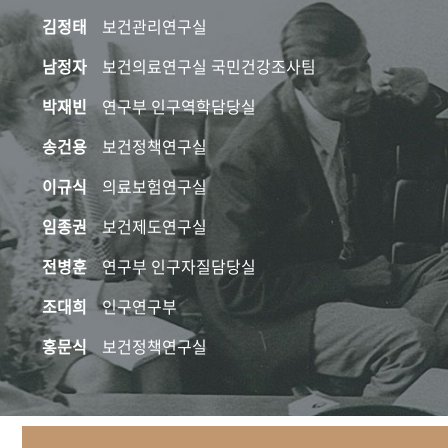
김정태
보건관리연구실
남정자
보건의료연구실 국민건강조사팀
박재빈
연구부 인구역학담당실
송건용
보건정책연구실
이규식
의료보험연구실
임종권
보건제도연구실
전병훈
연구부 인구자질담당실
조대희
인구연구부
홍문식
보건정책연구실