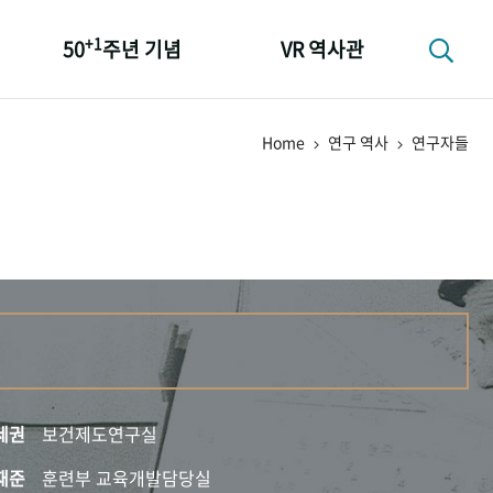
+1
50
주년 기념
VR 역사관
성과 50선
Home
연구 역사
연구자들
숫자로 보는 50년
+1
50
주년 광장
세계와 함께 한 KIHASA
세권
보건제도연구실
재준
훈련부 교육개발담당실