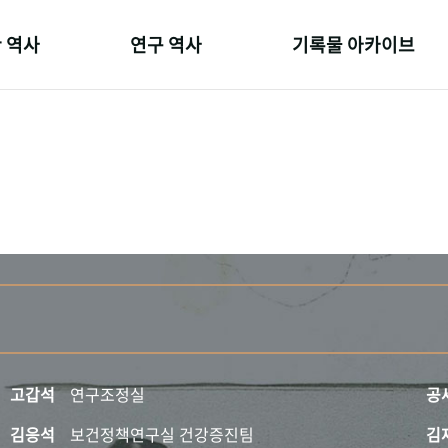
 역사
연구 역사
기록물 아카이브
온 길
정책과 연구
사진 아카이브
 변천사
키워드로 보는 연구 역사
문서 기록물
 기관장
연구자들
행정박물
 사람들
간행물 변천사
영상 기록물
고갑석
연구조정실
공
김응석
보건정책연구실 건강증진팀
김