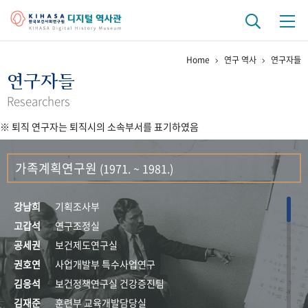
Home
연구 역사
연구자들
기관 역사
연구자들
걸어온 길
기관 변천사
역대 기관장
연구원 사람들
Researchers
※ 퇴직 연구자는 퇴직시의 소속부서를 표기하였음
연구 역사
정책과 연구
키워드로 보는 연구 역사
연구자들
가족계획연구원
(1971. ~ 1981.)
간행물 변천사
강남희
기획조사부
기록물 아카이브
고갑석
연구조정실
공세권
보건제도연구실
사진 아카이브
문서 기록물
행정박물
영상 기록물
권호연
사업개발부 특수사업연구
김응석
보건정책연구실 건강증진팀
+1
50
주년 기념
김재준
훈련부 교육개발담당실