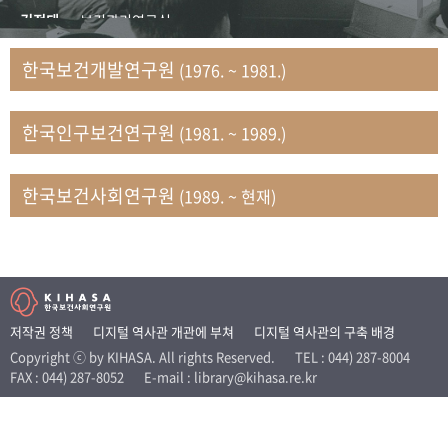
+1
성과 50선
숫자로 보는 50년
50
주년 광장
김정태
보건관리연구실
세계와 함께 한 KIHASA
김지자
연구부 사회개발담당실
한국보건개발연구원
(1976. ~ 1981.)
김태룡
조사평가부 연구과
VR 역사관
남정자
보건의료연구실 국민건강조사팀
한국인구보건연구원
(1981. ~ 1989.)
문현상
가족복지연구실 인구가족연구팀
박인화
보건정책연구실
박재빈
연구부 인구역학담당실
한국보건사회연구원
(1989. ~ 현재)
변종화
보건정책연구실 건강증진팀
서문희
복지서비스연구실
송건용
보건정책연구실
송태민
정보통계연구실 빅데이터연구센터
신희설
사업개발부 국제협력연구실
저작권 정책
디지털 역사관 개관에 부쳐
디지털 역사관의 구축 배경
이규식
의료보험연구실
Copyright ⓒ by KIHASA. All rights Reserved.
TEL : 044) 287-8004
FAX : 044) 287-8052
E-mail : library@kihasa.re.kr
이문기
훈련부
이임전
인구연구실
임종권
보건제도연구실