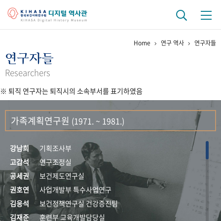
Home
연구 역사
연구자들
기관 역사
연구자들
걸어온 길
기관 변천사
역대 기관장
연구원 사람들
Researchers
※ 퇴직 연구자는 퇴직시의 소속부서를 표기하였음
연구 역사
정책과 연구
키워드로 보는 연구 역사
연구자들
가족계획연구원
(1971. ~ 1981.)
간행물 변천사
강남희
기획조사부
기록물 아카이브
고갑석
연구조정실
공세권
보건제도연구실
사진 아카이브
문서 기록물
행정박물
영상 기록물
권호연
사업개발부 특수사업연구
김응석
보건정책연구실 건강증진팀
+1
50
주년 기념
김재준
훈련부 교육개발담당실