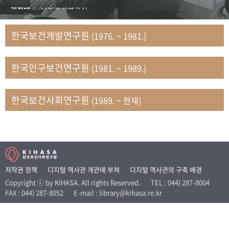
+1
성과 50선
숫자로 보는 50년
50
주년 광장
김정태
보건관리연구실
세계와 함께 한 KIHASA
김지자
연구부 사회개발담당실
한국보건개발연구원
(1976. ~ 1981.)
김태룡
조사평가부 연구과
VR 역사관
남정자
보건의료연구실 국민건강조사팀
한국인구보건연구원
(1981. ~ 1989.)
문현상
가족복지연구실 인구가족연구팀
박인화
보건정책연구실
박재빈
연구부 인구역학담당실
한국보건사회연구원
(1989. ~ 현재)
변종화
보건정책연구실 건강증진팀
서문희
복지서비스연구실
송건용
보건정책연구실
송태민
정보통계연구실 빅데이터연구센터
신희설
사업개발부 국제협력연구실
저작권 정책
디지털 역사관 개관에 부쳐
디지털 역사관의 구축 배경
이규식
의료보험연구실
Copyright ⓒ by KIHASA. All rights Reserved.
TEL : 044) 287-8004
FAX : 044) 287-8052
E-mail : library@kihasa.re.kr
이문기
훈련부
이임전
인구연구실
임종권
보건제도연구실