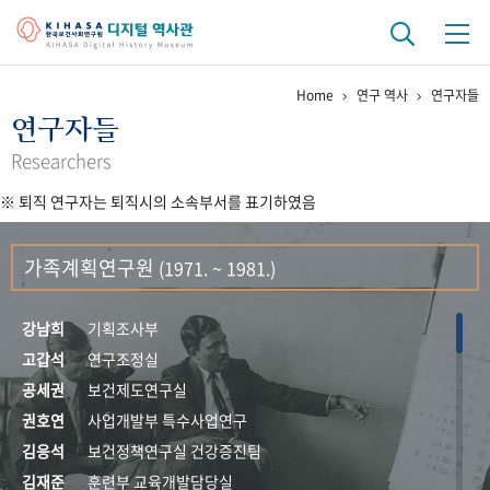
Home
연구 역사
연구자들
기관 역사
연구자들
걸어온 길
기관 변천사
역대 기관장
연구원 사람들
Researchers
※ 퇴직 연구자는 퇴직시의 소속부서를 표기하였음
연구 역사
정책과 연구
키워드로 보는 연구 역사
연구자들
가족계획연구원
(1971. ~ 1981.)
간행물 변천사
강남희
기획조사부
기록물 아카이브
고갑석
연구조정실
공세권
보건제도연구실
사진 아카이브
문서 기록물
행정박물
영상 기록물
권호연
사업개발부 특수사업연구
김응석
보건정책연구실 건강증진팀
+1
50
주년 기념
김재준
훈련부 교육개발담당실