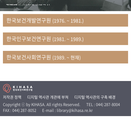
+1
성과 50선
숫자로 보는 50년
50
주년 광장
김정태
보건관리연구실
세계와 함께 한 KIHASA
김지자
연구부 사회개발담당실
한국보건개발연구원
(1976. ~ 1981.)
김태룡
조사평가부 연구과
VR 역사관
남정자
보건의료연구실 국민건강조사팀
한국인구보건연구원
(1981. ~ 1989.)
문현상
가족복지연구실 인구가족연구팀
박인화
보건정책연구실
박재빈
연구부 인구역학담당실
한국보건사회연구원
(1989. ~ 현재)
변종화
보건정책연구실 건강증진팀
서문희
복지서비스연구실
송건용
보건정책연구실
송태민
정보통계연구실 빅데이터연구센터
신희설
사업개발부 국제협력연구실
저작권 정책
디지털 역사관 개관에 부쳐
디지털 역사관의 구축 배경
이규식
의료보험연구실
Copyright ⓒ by KIHASA. All rights Reserved.
TEL : 044) 287-8004
FAX : 044) 287-8052
E-mail : library@kihasa.re.kr
이문기
훈련부
이임전
인구연구실
임종권
보건제도연구실