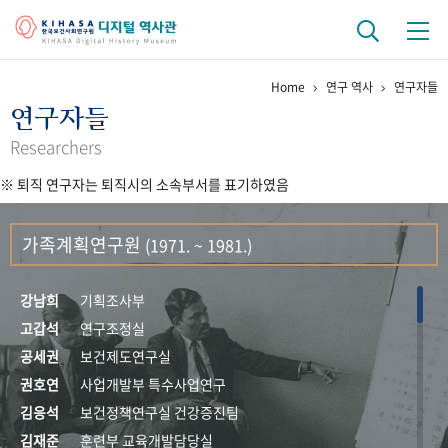
Home
연구 역사
연구자들
기관 역사
연구자들
걸어온 길
기관 변천사
역대 기관장
연구원 사람들
Researchers
※ 퇴직 연구자는 퇴직시의 소속부서를 표기하였음
연구 역사
정책과 연구
키워드로 보는 연구 역사
연구자들
가족계획연구원
(1971. ~ 1981.)
간행물 변천사
강남희
기획조사부
기록물 아카이브
고갑석
연구조정실
공세권
보건제도연구실
사진 아카이브
문서 기록물
행정박물
영상 기록물
권호연
사업개발부 특수사업연구
김응석
보건정책연구실 건강증진팀
+1
50
주년 기념
김재준
훈련부 교육개발담당실