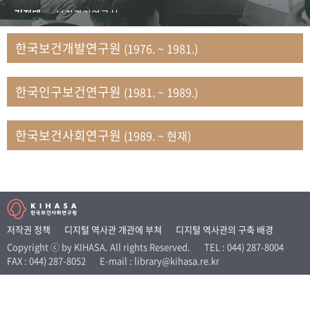
+1
성과 50선
숫자로 보는 50년
50
주년 광장
김정태
보건관리연구실
세계와 함께 한 KIHASA
김지자
연구부 사회개발담당실
한국보건개발연구원
(1976. ~ 1981.)
김태룡
조사평가부 연구과
VR 역사관
남정자
보건의료연구실 국민건강조사팀
한국인구보건연구원
(1981. ~ 1989.)
문현상
가족복지연구실 인구가족연구팀
박인화
보건정책연구실
박재빈
연구부 인구역학담당실
한국보건사회연구원
(1989. ~ 현재)
변종화
보건정책연구실 건강증진팀
서문희
복지서비스연구실
송건용
보건정책연구실
송태민
정보통계연구실 빅데이터연구센터
신희설
사업개발부 국제협력연구실
저작권 정책
디지털 역사관 개관에 부쳐
디지털 역사관의 구축 배경
이규식
의료보험연구실
Copyright ⓒ by KIHASA. All rights Reserved.
TEL : 044) 287-8004
FAX : 044) 287-8052
E-mail : library@kihasa.re.kr
이문기
훈련부
이임전
인구연구실
임종권
보건제도연구실