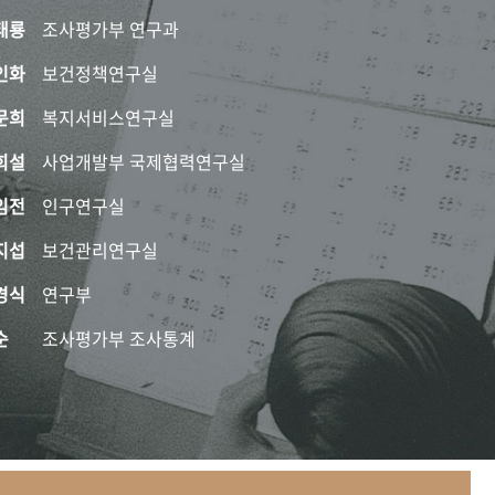
태룡
조사평가부 연구과
인화
보건정책연구실
문희
복지서비스연구실
희설
사업개발부 국제협력연구실
임전
인구연구실
지섭
보건관리연구실
경식
연구부
순
조사평가부 조사통계