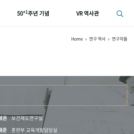
+1
50
주년 기념
VR 역사관
성과 50선
Home
연구 역사
연구자들
숫자로 보는 50년
+1
50
주년 광장
세계와 함께 한 KIHASA
세권
보건제도연구실
재준
훈련부 교육개발담당실