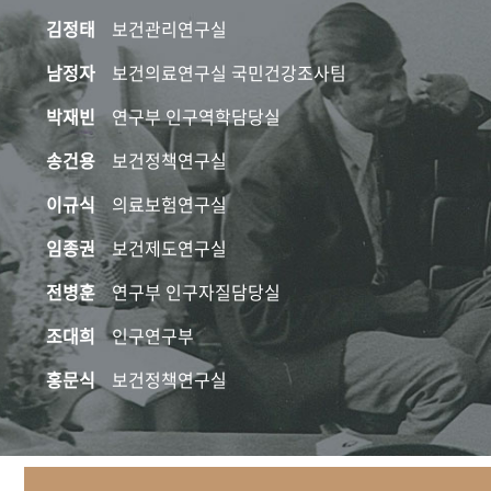
김정태
보건관리연구실
남정자
보건의료연구실 국민건강조사팀
박재빈
연구부 인구역학담당실
송건용
보건정책연구실
이규식
의료보험연구실
임종권
보건제도연구실
전병훈
연구부 인구자질담당실
조대희
인구연구부
홍문식
보건정책연구실