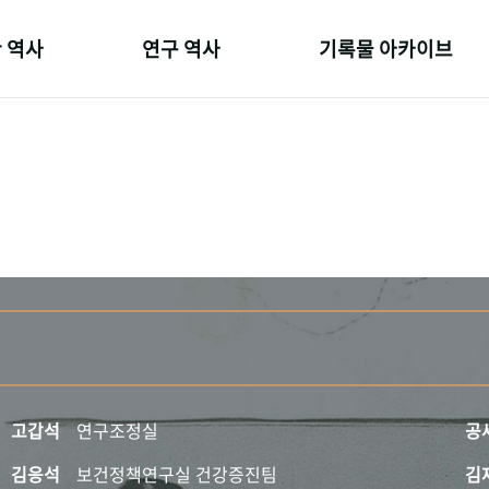
 역사
연구 역사
기록물 아카이브
온 길
정책과 연구
사진 아카이브
 변천사
키워드로 보는 연구 역사
문서 기록물
 기관장
연구자들
행정박물
 사람들
간행물 변천사
영상 기록물
고갑석
연구조정실
공
김응석
보건정책연구실 건강증진팀
김