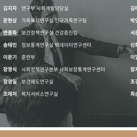
김지자
연구부 사회개발담당실
김
문현상
가족복지연구실 인구가족연구팀
박
변종화
보건정책연구실 건강증진팀
서
송태민
정보통계연구실 빅데이터연구센터
신
이문기
훈련부
이
장영식
사회정책연구본부 사회보장통계연구센터
장
정영일
보건제도연구실
조
조애저
복지서비스연구실
최