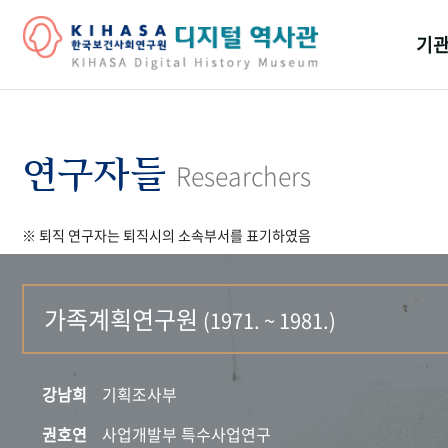
기관
걸어
기관
연구자들
Researchers
역대
※ 퇴직 연구자는 퇴직시의 소속부서를 표기하였음
연구원
가족계획연구원
(1971. ~ 1981.)
강남희
기획조사부
권호연
사업개발부 특수사업연구