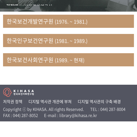
+1
성과 50선
숫자로 보는 50년
50
주년 광장
김정태
보건관리연구실
세계와 함께 한 KIHASA
김지자
연구부 사회개발담당실
한국보건개발연구원
(1976. ~ 1981.)
김태룡
조사평가부 연구과
VR 역사관
남정자
보건의료연구실 국민건강조사팀
한국인구보건연구원
(1981. ~ 1989.)
문현상
가족복지연구실 인구가족연구팀
박인화
보건정책연구실
박재빈
연구부 인구역학담당실
한국보건사회연구원
(1989. ~ 현재)
변종화
보건정책연구실 건강증진팀
서문희
복지서비스연구실
송건용
보건정책연구실
송태민
정보통계연구실 빅데이터연구센터
신희설
사업개발부 국제협력연구실
저작권 정책
디지털 역사관 개관에 부쳐
디지털 역사관의 구축 배경
이규식
의료보험연구실
Copyright ⓒ by KIHASA. All rights Reserved.
TEL : 044) 287-8004
FAX : 044) 287-8052
E-mail : library@kihasa.re.kr
이문기
훈련부
이임전
인구연구실
임종권
보건제도연구실