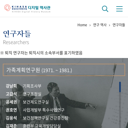
Home
연구 역사
연구자들
기관 역사
연구자들
걸어온 길
기관 변천사
역대 기관장
연구원 사람들
Researchers
※ 퇴직 연구자는 퇴직시의 소속부서를 표기하였음
연구 역사
정책과 연구
키워드로 보는 연구 역사
연구자들
가족계획연구원
(1971. ~ 1981.)
간행물 변천사
강남희
기획조사부
기록물 아카이브
고갑석
연구조정실
공세권
보건제도연구실
사진 아카이브
문서 기록물
행정박물
영상 기록물
권호연
사업개발부 특수사업연구
김응석
보건정책연구실 건강증진팀
+1
50
주년 기념
김재준
훈련부 교육개발담당실