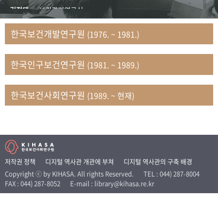
+1
성과 50선
숫자로 보는 50년
50
주년 광장
김정태
보건관리연구실
세계와 함께 한 KIHASA
김지자
연구부 사회개발담당실
한국보건개발연구원
(1976. ~ 1981.)
김태룡
조사평가부 연구과
VR 역사관
남정자
보건의료연구실 국민건강조사팀
한국인구보건연구원
(1981. ~ 1989.)
문현상
가족복지연구실 인구가족연구팀
박인화
보건정책연구실
박재빈
연구부 인구역학담당실
한국보건사회연구원
(1989. ~ 현재)
변종화
보건정책연구실 건강증진팀
서문희
복지서비스연구실
송건용
보건정책연구실
송태민
정보통계연구실 빅데이터연구센터
신희설
사업개발부 국제협력연구실
저작권 정책
디지털 역사관 개관에 부쳐
디지털 역사관의 구축 배경
이규식
의료보험연구실
Copyright ⓒ by KIHASA. All rights Reserved.
TEL : 044) 287-8004
FAX : 044) 287-8052
E-mail : library@kihasa.re.kr
이문기
훈련부
이임전
인구연구실
임종권
보건제도연구실