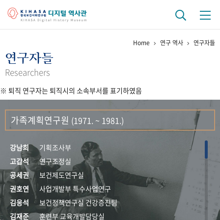
Home
연구 역사
연구자들
기관 역사
연구자들
걸어온 길
기관 변천사
역대 기관장
연구원 사람들
Researchers
※ 퇴직 연구자는 퇴직시의 소속부서를 표기하였음
연구 역사
정책과 연구
키워드로 보는 연구 역사
연구자들
가족계획연구원
(1971. ~ 1981.)
간행물 변천사
강남희
기획조사부
기록물 아카이브
고갑석
연구조정실
공세권
보건제도연구실
사진 아카이브
문서 기록물
행정박물
영상 기록물
권호연
사업개발부 특수사업연구
김응석
보건정책연구실 건강증진팀
+1
50
주년 기념
김재준
훈련부 교육개발담당실