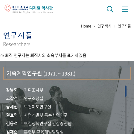
Home
연구 역사
연구자들
기관 역사
연구자들
걸어온 길
기관 변천사
역대 기관장
연구원 사람들
Researchers
※ 퇴직 연구자는 퇴직시의 소속부서를 표기하였음
연구 역사
정책과 연구
키워드로 보는 연구 역사
연구자들
가족계획연구원
(1971. ~ 1981.)
간행물 변천사
강남희
기획조사부
기록물 아카이브
고갑석
연구조정실
공세권
보건제도연구실
사진 아카이브
문서 기록물
행정박물
영상 기록물
권호연
사업개발부 특수사업연구
김응석
보건정책연구실 건강증진팀
+1
50
주년 기념
김재준
훈련부 교육개발담당실