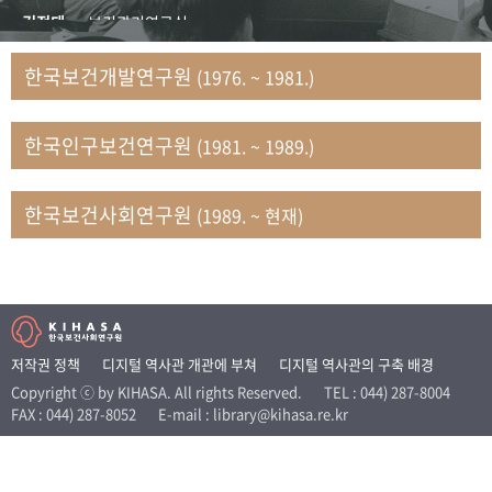
+1
성과 50선
숫자로 보는 50년
50
주년 광장
김정태
보건관리연구실
세계와 함께 한 KIHASA
김지자
연구부 사회개발담당실
한국보건개발연구원
(1976. ~ 1981.)
김태룡
조사평가부 연구과
VR 역사관
남정자
보건의료연구실 국민건강조사팀
한국인구보건연구원
(1981. ~ 1989.)
문현상
가족복지연구실 인구가족연구팀
박인화
보건정책연구실
박재빈
연구부 인구역학담당실
한국보건사회연구원
(1989. ~ 현재)
변종화
보건정책연구실 건강증진팀
서문희
복지서비스연구실
송건용
보건정책연구실
송태민
정보통계연구실 빅데이터연구센터
신희설
사업개발부 국제협력연구실
저작권 정책
디지털 역사관 개관에 부쳐
디지털 역사관의 구축 배경
이규식
의료보험연구실
Copyright ⓒ by KIHASA. All rights Reserved.
TEL : 044) 287-8004
FAX : 044) 287-8052
E-mail : library@kihasa.re.kr
이문기
훈련부
이임전
인구연구실
임종권
보건제도연구실