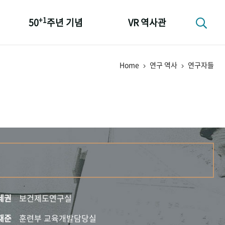
+1
50
주년 기념
VR 역사관
성과 50선
Home
연구 역사
연구자들
숫자로 보는 50년
+1
50
주년 광장
세계와 함께 한 KIHASA
세권
보건제도연구실
재준
훈련부 교육개발담당실