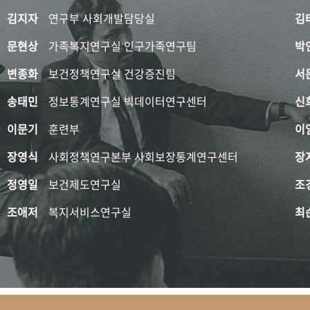
김지자
연구부 사회개발담당실
김
문현상
가족복지연구실 인구가족연구팀
박
변종화
보건정책연구실 건강증진팀
서
송태민
정보통계연구실 빅데이터연구센터
신
이문기
훈련부
이
장영식
사회정책연구본부 사회보장통계연구센터
장
정영일
보건제도연구실
조
조애저
복지서비스연구실
최