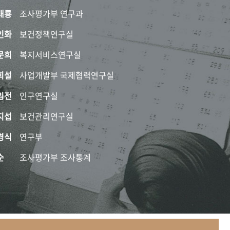
태룡
조사평가부 연구과
인화
보건정책연구실
문희
복지서비스연구실
희설
사업개발부 국제협력연구실
임전
인구연구실
지섭
보건관리연구실
경식
연구부
순
조사평가부 조사통계