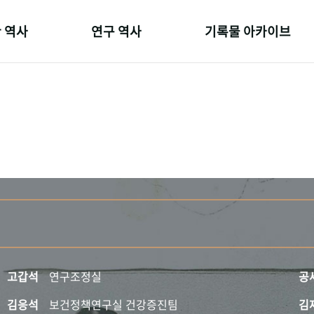
 역사
연구 역사
기록물 아카이브
온 길
정책과 연구
사진 아카이브
 변천사
키워드로 보는 연구 역사
문서 기록물
 기관장
연구자들
행정박물
 사람들
간행물 변천사
영상 기록물
고갑석
연구조정실
공
김응석
보건정책연구실 건강증진팀
김