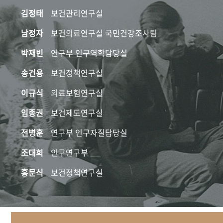
김정태
보건관리연구실
남정자
보건의료연구실 국민건강조사팀
박재빈
연구부 인구역학담당실
송건용
보건정책연구실
이규식
의료보험연구실
임종권
보건제도연구실
전병훈
연구부 인구자질담당실
조대희
인구연구부
홍문식
보건정책연구실