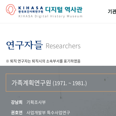
기관
걸어
기관
연구자들
Researchers
역대
※ 퇴직 연구자는 퇴직시의 소속부서를 표기하였음
연구원
가족계획연구원
(1971. ~ 1981.)
강남희
기획조사부
권호연
사업개발부 특수사업연구