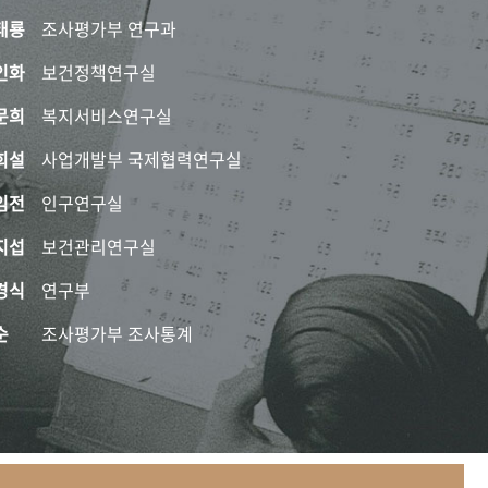
태룡
조사평가부 연구과
인화
보건정책연구실
문희
복지서비스연구실
희설
사업개발부 국제협력연구실
임전
인구연구실
지섭
보건관리연구실
경식
연구부
순
조사평가부 조사통계