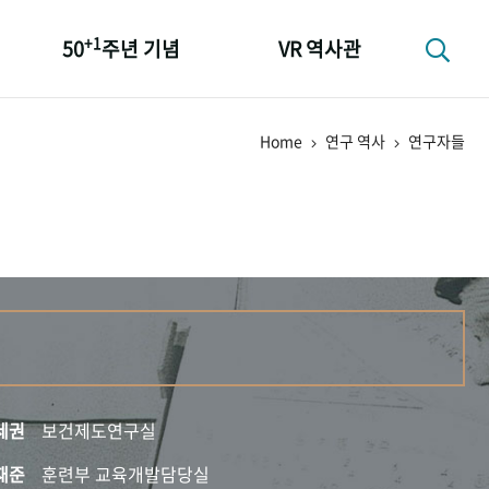
+1
50
주년 기념
VR 역사관
성과 50선
Home
연구 역사
연구자들
숫자로 보는 50년
+1
50
주년 광장
세계와 함께 한 KIHASA
세권
보건제도연구실
재준
훈련부 교육개발담당실