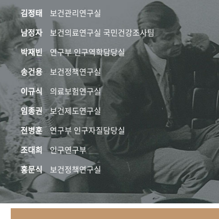
김정태
보건관리연구실
남정자
보건의료연구실 국민건강조사팀
박재빈
연구부 인구역학담당실
송건용
보건정책연구실
이규식
의료보험연구실
임종권
보건제도연구실
전병훈
연구부 인구자질담당실
조대희
인구연구부
홍문식
보건정책연구실