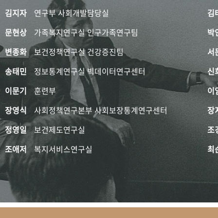
김지자
연구부 사회개발담당실
김
문현상
가족복지연구실 인구가족연구팀
박
변종화
보건정책연구실 건강증진팀
서
송태민
정보통계연구실 빅데이터연구센터
신
이문기
훈련부
이
장영식
사회정책연구본부 사회보장통계연구센터
장
정영일
보건제도연구실
조
조애저
복지서비스연구실
최