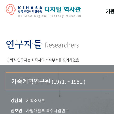
기관
걸어
기관
연구자들
Researchers
역대
※ 퇴직 연구자는 퇴직시의 소속부서를 표기하였음
연구원
가족계획연구원
(1971. ~ 1981.)
강남희
기획조사부
권호연
사업개발부 특수사업연구