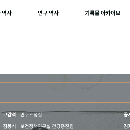
 역사
연구 역사
기록물 아카이브
온 길
정책과 연구
사진 아카이브
 변천사
키워드로 보는 연구 역사
문서 기록물
 기관장
연구자들
행정박물
 사람들
간행물 변천사
영상 기록물
고갑석
연구조정실
공
김응석
보건정책연구실 건강증진팀
김