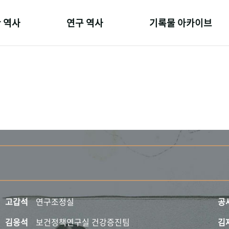
 역사
연구 역사
기록물 아카이브
온 길
정책과 연구
사진 아카이브
 변천사
키워드로 보는 연구 역사
문서 기록물
 기관장
연구자들
행정박물
 사람들
간행물 변천사
영상 기록물
고갑석
연구조정실
공
김응석
보건정책연구실 건강증진팀
김