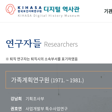
기관
걸어
기관
연구자들
Researchers
역대
※ 퇴직 연구자는 퇴직시의 소속부서를 표기하였음
연구원
가족계획연구원
(1971. ~ 1981.)
강남희
기획조사부
권호연
사업개발부 특수사업연구