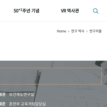
+1
50
주년 기념
VR 역사관
성과 50선
Home
연구 역사
연구자들
숫자로 보는 50년
+1
50
주년 광장
세계와 함께 한 KIHASA
세권
보건제도연구실
재준
훈련부 교육개발담당실