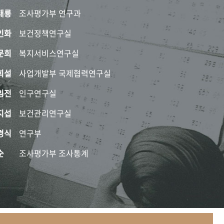
태룡
조사평가부 연구과
인화
보건정책연구실
문희
복지서비스연구실
희설
사업개발부 국제협력연구실
임전
인구연구실
지섭
보건관리연구실
경식
연구부
순
조사평가부 조사통계