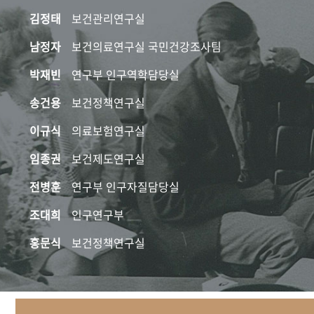
김정태
보건관리연구실
남정자
보건의료연구실 국민건강조사팀
박재빈
연구부 인구역학담당실
송건용
보건정책연구실
이규식
의료보험연구실
임종권
보건제도연구실
전병훈
연구부 인구자질담당실
조대희
인구연구부
홍문식
보건정책연구실