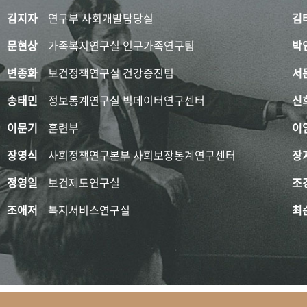
김지자
연구부 사회개발담당실
김
문현상
가족복지연구실 인구가족연구팀
박
변종화
보건정책연구실 건강증진팀
서
송태민
정보통계연구실 빅데이터연구센터
신
이문기
훈련부
이
장영식
사회정책연구본부 사회보장통계연구센터
장
정영일
보건제도연구실
조
조애저
복지서비스연구실
최