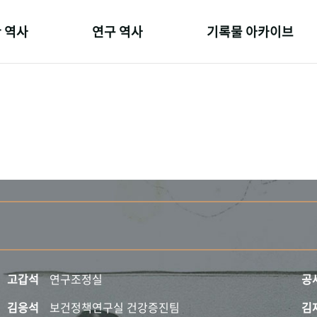
 역사
연구 역사
기록물 아카이브
온 길
정책과 연구
사진 아카이브
 변천사
키워드로 보는 연구 역사
문서 기록물
 기관장
연구자들
행정박물
 사람들
간행물 변천사
영상 기록물
고갑석
연구조정실
공
김응석
보건정책연구실 건강증진팀
김