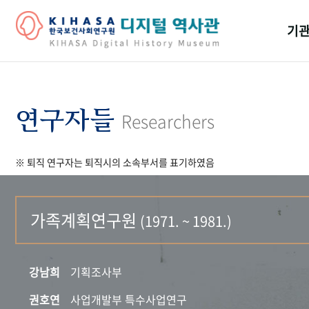
기관
걸어
기관
연구자들
Researchers
역대
※ 퇴직 연구자는 퇴직시의 소속부서를 표기하였음
연구원
가족계획연구원
(1971. ~ 1981.)
강남희
기획조사부
권호연
사업개발부 특수사업연구