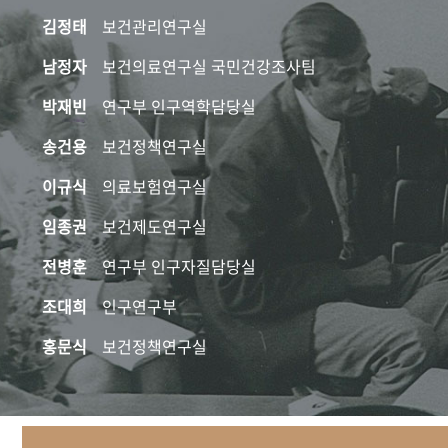
김정태
보건관리연구실
남정자
보건의료연구실 국민건강조사팀
박재빈
연구부 인구역학담당실
송건용
보건정책연구실
이규식
의료보험연구실
임종권
보건제도연구실
전병훈
연구부 인구자질담당실
조대희
인구연구부
홍문식
보건정책연구실