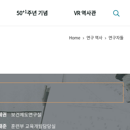
+1
50
주년 기념
VR 역사관
성과 50선
Home
연구 역사
연구자들
숫자로 보는 50년
+1
50
주년 광장
세계와 함께 한 KIHASA
세권
보건제도연구실
재준
훈련부 교육개발담당실