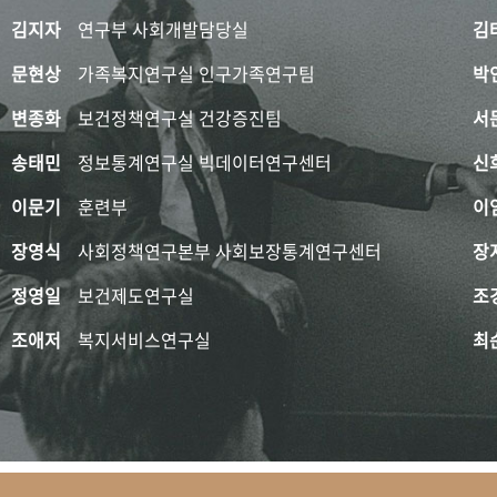
김지자
연구부 사회개발담당실
김
문현상
가족복지연구실 인구가족연구팀
박
변종화
보건정책연구실 건강증진팀
서
송태민
정보통계연구실 빅데이터연구센터
신
이문기
훈련부
이
장영식
사회정책연구본부 사회보장통계연구센터
장
정영일
보건제도연구실
조
조애저
복지서비스연구실
최