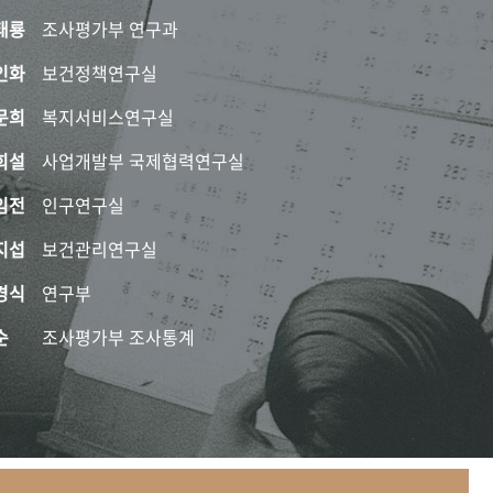
태룡
조사평가부 연구과
인화
보건정책연구실
문희
복지서비스연구실
희설
사업개발부 국제협력연구실
임전
인구연구실
지섭
보건관리연구실
경식
연구부
순
조사평가부 조사통계