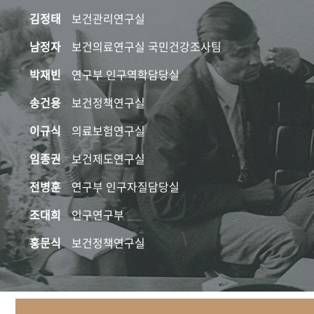
김정태
보건관리연구실
남정자
보건의료연구실 국민건강조사팀
박재빈
연구부 인구역학담당실
송건용
보건정책연구실
이규식
의료보험연구실
임종권
보건제도연구실
전병훈
연구부 인구자질담당실
조대희
인구연구부
홍문식
보건정책연구실