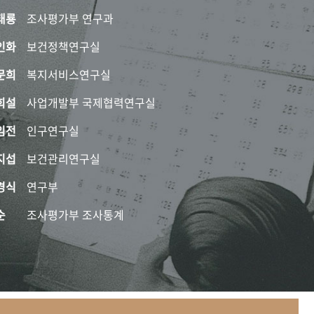
태룡
조사평가부 연구과
인화
보건정책연구실
문희
복지서비스연구실
희설
사업개발부 국제협력연구실
임전
인구연구실
지섭
보건관리연구실
경식
연구부
순
조사평가부 조사통계