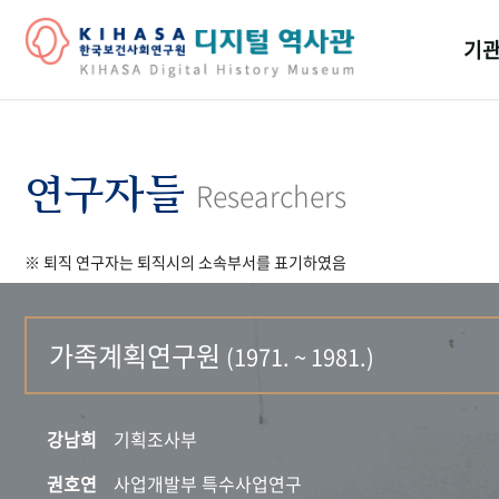
기관
걸어
기관
연구자들
Researchers
역대
※ 퇴직 연구자는 퇴직시의 소속부서를 표기하였음
연구원
가족계획연구원
(1971. ~ 1981.)
강남희
기획조사부
권호연
사업개발부 특수사업연구