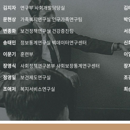
김지자
연구부 사회개발담당실
김
문현상
가족복지연구실 인구가족연구팀
박
변종화
보건정책연구실 건강증진팀
서
송태민
정보통계연구실 빅데이터연구센터
신
이문기
훈련부
이
장영식
사회정책연구본부 사회보장통계연구센터
장
정영일
보건제도연구실
조
조애저
복지서비스연구실
최