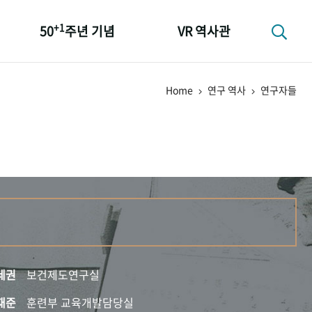
+1
50
주년 기념
VR 역사관
성과 50선
Home
연구 역사
연구자들
숫자로 보는 50년
+1
50
주년 광장
세계와 함께 한 KIHASA
세권
보건제도연구실
재준
훈련부 교육개발담당실