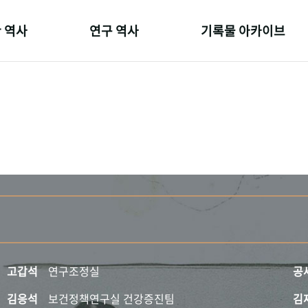
 역사
연구 역사
기록물 아카이브
온 길
정책과 연구
사진 아카이브
 변천사
키워드로 보는 연구 역사
문서 기록물
 기관장
연구자들
행정박물
 사람들
간행물 변천사
영상 기록물
고갑석
연구조정실
공
김응석
보건정책연구실 건강증진팀
김