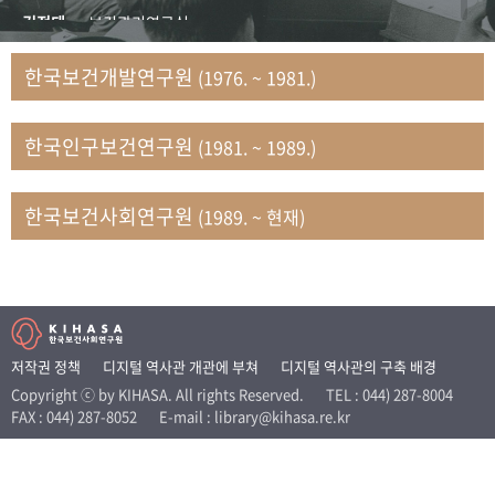
+1
성과 50선
숫자로 보는 50년
50
주년 광장
김정태
보건관리연구실
세계와 함께 한 KIHASA
김지자
연구부 사회개발담당실
한국보건개발연구원
(1976. ~ 1981.)
김태룡
조사평가부 연구과
VR 역사관
남정자
보건의료연구실 국민건강조사팀
한국인구보건연구원
(1981. ~ 1989.)
문현상
가족복지연구실 인구가족연구팀
박인화
보건정책연구실
박재빈
연구부 인구역학담당실
한국보건사회연구원
(1989. ~ 현재)
변종화
보건정책연구실 건강증진팀
서문희
복지서비스연구실
송건용
보건정책연구실
송태민
정보통계연구실 빅데이터연구센터
신희설
사업개발부 국제협력연구실
저작권 정책
디지털 역사관 개관에 부쳐
디지털 역사관의 구축 배경
이규식
의료보험연구실
Copyright ⓒ by KIHASA. All rights Reserved.
TEL : 044) 287-8004
FAX : 044) 287-8052
E-mail : library@kihasa.re.kr
이문기
훈련부
이임전
인구연구실
임종권
보건제도연구실