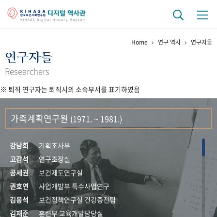
Home
연구 역사
연구자들
기관 역사
연구자들
걸어온 길
기관 변천사
역대 기관장
연구원 사람들
Researchers
※ 퇴직 연구자는 퇴직시의 소속부서를 표기하였음
연구 역사
정책과 연구
키워드로 보는 연구 역사
연구자들
가족계획연구원
(1971. ~ 1981.)
간행물 변천사
강남희
기획조사부
기록물 아카이브
고갑석
연구조정실
공세권
보건제도연구실
사진 아카이브
문서 기록물
행정박물
영상 기록물
권호연
사업개발부 특수사업연구
김응석
보건정책연구실 건강증진팀
+1
50
주년 기념
김재준
훈련부 교육개발담당실